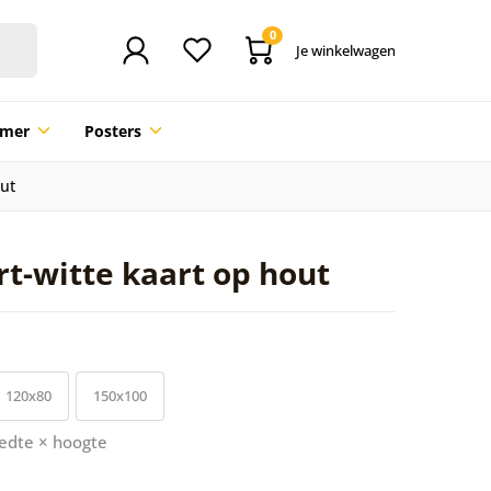
0
Je winkelwagen
mmer
Posters
out
rt-witte kaart op hout
120x80
150x100
edte × hoogte