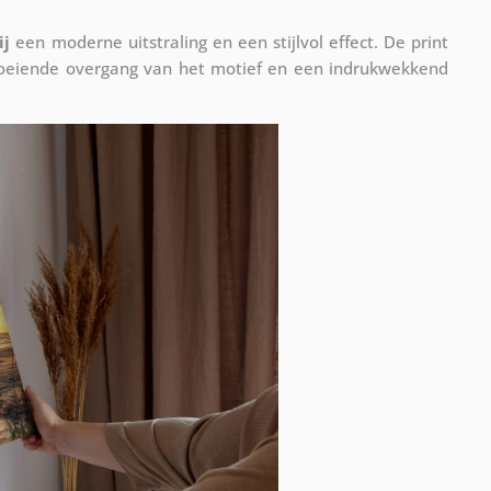
ij
een moderne uitstraling en een stijlvol effect. De print
vloeiende overgang van het motief en een indrukwekkend