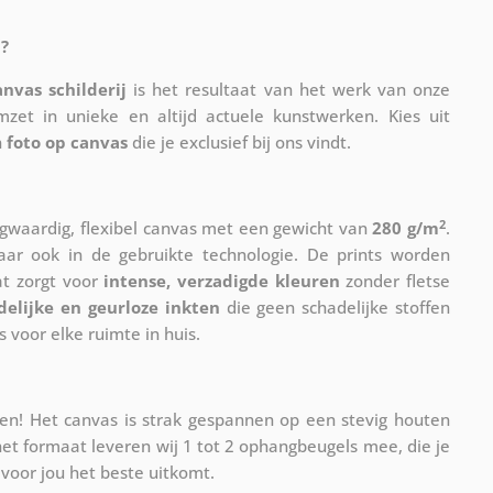
?
anvas schilderij
is het resultaat van het werk van onze
mzet in unieke en altijd actuele kunstwerken. Kies uit
n
foto op canvas
die je exclusief bij ons vindt.
2
waardig, flexibel canvas met een gewicht van
280 g/m
.
maar ook in de gebruikte technologie. De prints worden
at zorgt voor
intense, verzadigde kleuren
zonder fletse
delijke en geurloze inkten
die geen schadelijke stoffen
s voor elke ruimte in huis.
n! Het canvas is strak gespannen op een stevig houten
et formaat leveren wij 1 tot 2 ophangbeugels mee, die je
voor jou het beste uitkomt.