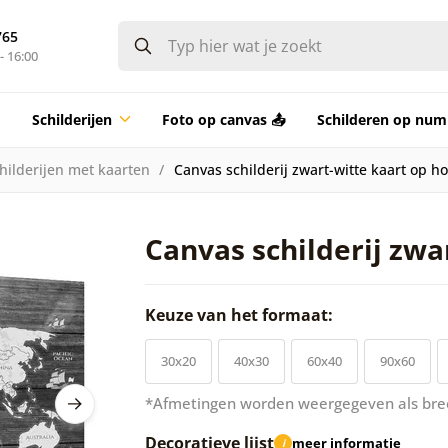
765
- 16:00
Schilderijen
Foto op canvas 📤
Schilderen op nu
hilderijen met kaarten
Canvas schilderij zwart-witte kaart op h
Canvas schilderij zwa
Keuze van het formaat:
30x20
40x30
60x40
90x60
*Afmetingen worden weergegeven als bre
Decoratieve lijst
meer informatie
i