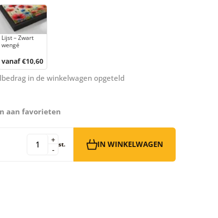
Lijst – Zwart
wengé
vanaf €10,60
aalbedrag in de winkelwagen opgeteld
n aan favorieten
+
IN WINKELWAGEN
st.
-