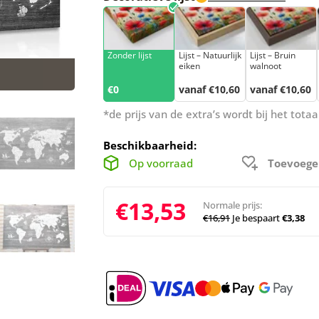
Zonder lijst
Lijst – Natuurlijk
Lijst – Bruin
eiken
walnoot
€0
vanaf €10,60
vanaf €10,60
*de prijs van de extra’s wordt bij het tot
Beschikbaarheid:
Op voorraad
Toevoege
€13,53
Normale prijs:
€16,91
Je bespaart
€3,38