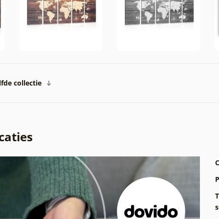
fde collectie
caties
C
P
T
s