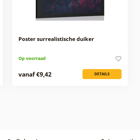
Poster surrealistische duiker
Op voorraad
vanaf €9,42
DETAILS