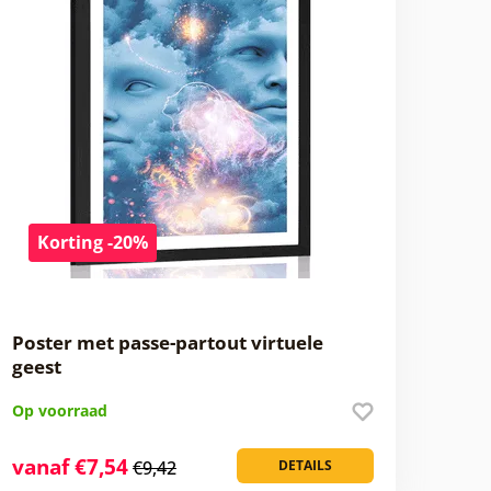
Korting -20%
Poster met passe-partout virtuele
geest
Op voorraad
vanaf €7,54
€9,42
DETAILS