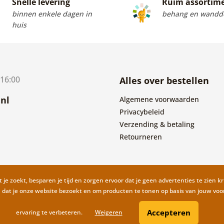
Snelle levering
Ruim assortim
binnen enkele dagen in
behang en wandde
huis
 16:00
Alles over bestellen
nl
Algemene voorwaarden
Privacybeleid
Verzending & betaling
Retourneren
 je zoekt, besparen je tijd en zorgen ervoor dat je geen advertenties te zien kr
n dat je onze website bezoekt en om producten te tonen op basis van jouw vo
Accepteren
ervaring te verbeteren.
Weigeren
Copyright ©2019 © Dovido.nl.
Web