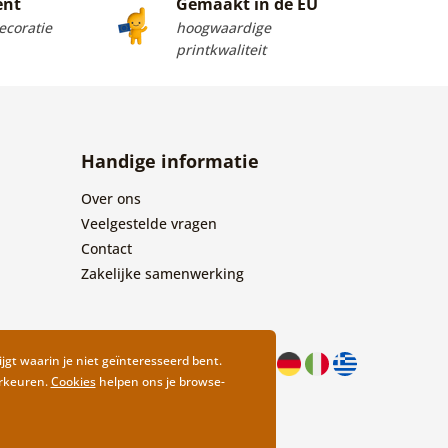
ent
Gemaakt in de EU
coratie
hoogwaardige
printkwaliteit
Handige informatie
Over ons
Veelgestelde vragen
Contact
Zakelijke samenwerking
ijgt waarin je niet geïnteresseerd bent.
orkeuren.
Cookies
helpen ons je browse-
design
Litvanyi.sk
| Webshop ontwikkeld door