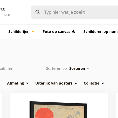
765
- 16:00
Schilderijen
Foto op canvas 📤
Schilderen op nu
Sorteren op
Sorteren
ultaten
Afmeting
Uiterlijk van posters
Collectie