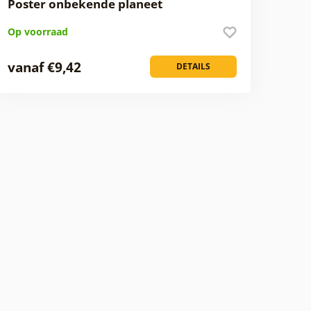
Poster onbekende planeet
Op voorraad
vanaf €9,42
DETAILS