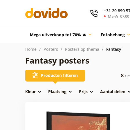
+31 20 890 5
Ma-Vr: 07:00 
Mega uitverkoop tot 70% 🔥
Fotobehang
Home
Posters
Posters op thema
Fantasy
Fantasy posters
8
Producten filteren
res
Kleur
Plaatsing
Prijs
Aantal delen