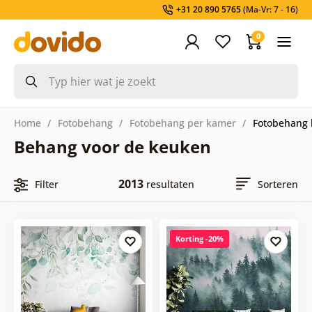
+31 20 890 5765
(Ma-Vr: 7 - 16)
0
Home
Fotobehang
Fotobehang per kamer
Fotobehang
Behang voor de keuken
2013
Filter
resultaten
Sorteren
Korting -20%