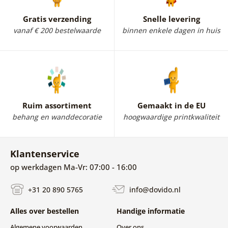
inspireren tot nog betere culinaire prestaties.
Gebruik je verbeelding en kies een behang dat bij je past.
Gratis verzending
Snelle levering
Of het nu
bloemen
,
abstracties
of
3D behang
zijn, het is
vanaf € 200 bestelwaarde
binnen enkele dagen in huis
helemaal aan jou. In ons aanbod vind je ook
afwasbaar
behang voor de keuken,
specifiek
behang voor achter
het aanrecht
. Unieke motieven van keukenbehang kun
je bekijken in onze webshop. Aarzel niet en kies jouw
favoriet!
Ruim assortiment
Gemaakt in de EU
behang en wanddecoratie
hoogwaardige printkwaliteit
Klantenservice
op werkdagen Ma-Vr: 07:00 - 16:00
+31 20 890 5765
info@dovido.nl
Alles over bestellen
Handige informatie
Algemene voorwaarden
Over ons