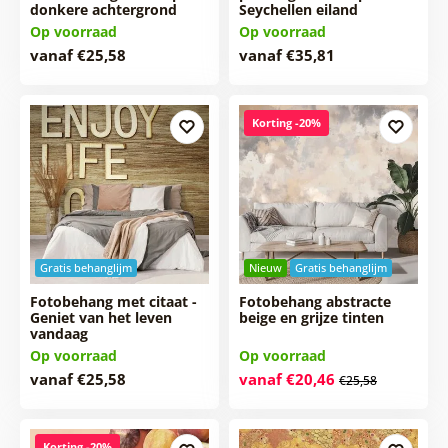
donkere achtergrond
Seychellen eiland
Op voorraad
Op voorraad
vanaf €25,58
vanaf €35,81
Korting -20%
Gratis behanglijm
Nieuw
Gratis behanglijm
Fotobehang met citaat -
Fotobehang abstracte
Geniet van het leven
beige en grijze tinten
vandaag
Op voorraad
Op voorraad
vanaf €25,58
vanaf €20,46
€25,58
Korting -20%