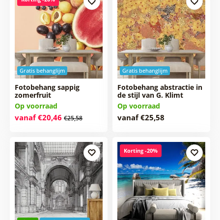
Gratis behanglijm
Gratis behanglijm
Fotobehang sappig
Fotobehang abstractie in
zomerfruit
de stijl van G. Klimt
Op voorraad
Op voorraad
vanaf €20,46
vanaf €25,58
€25,58
Korting -20%