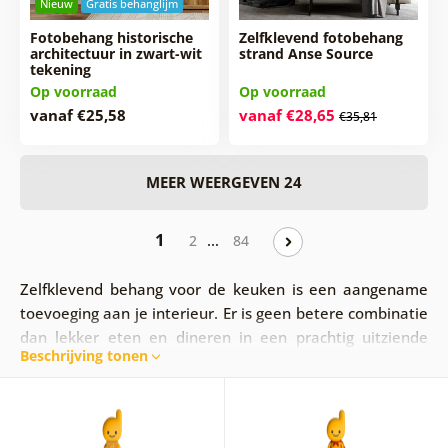
Nieuw
Gratis behanglijm
Fotobehang historische
Zelfklevend fotobehang
architectuur in zwart-wit
strand Anse Source
tekening
Op voorraad
Op voorraad
vanaf €25,58
vanaf €28,65
€35,81
MEER WEERGEVEN 24
1
…
2
84
Zelfklevend behang voor de keuken is een aangename
toevoeging aan je interieur. Er is geen betere combinatie
dan lekker eten en dineren in een prachtig uitziende
Beschrijving tonen
ruimte. Fotobehang aan de muur brengt een aangename
sfeer in je huis.
Geniet van je maaltijd in het
gezelschap van je dierbaren
en versier de muren van je
keuken met een interessant behang dat je
zal