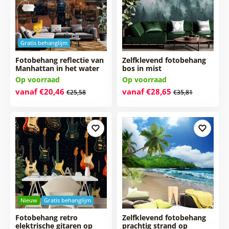
Gratis behanglijm
Fotobehang reflectie van
Zelfklevend fotobehang
Manhattan in het water
bos in mist
Op voorraad
Op voorraad
vanaf €20,46
vanaf €28,65
€25,58
€35,81
Nieuw
Gratis behanglijm
Fotobehang retro
Zelfklevend fotobehang
elektrische gitaren op
prachtig strand op