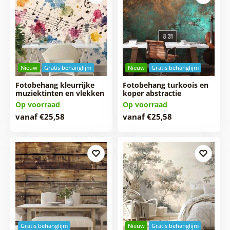
Nieuw
Gratis behanglijm
Nieuw
Gratis behanglijm
Fotobehang kleurrijke
Fotobehang turkoois en
muziektinten en vlekken
koper abstractie
Op voorraad
Op voorraad
vanaf €25,58
vanaf €25,58
Gratis behanglijm
Nieuw
Gratis behanglijm