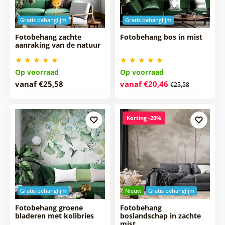
Gratis behanglijm
Gratis behanglijm
Fotobehang zachte
Fotobehang bos in mist
aanraking van de natuur
Op voorraad
Op voorraad
vanaf €25,58
vanaf €20,46
€25,58
Korting -20%
Gratis behanglijm
Nieuw
Gratis behanglijm
Fotobehang groene
Fotobehang
bladeren met kolibries
boslandschap in zachte
mist