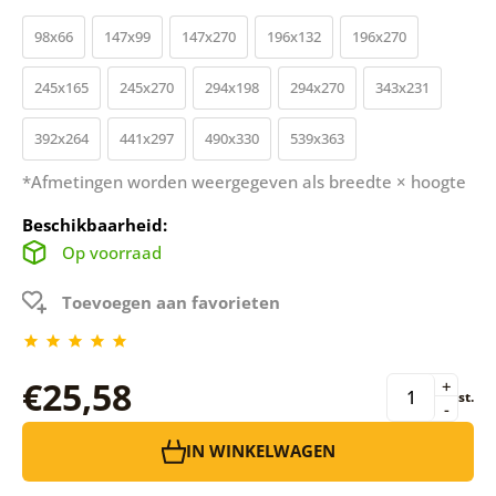
98x66
147x99
147x270
196x132
196x270
245x165
245x270
294x198
294x270
343x231
392x264
441x297
490x330
539x363
*Afmetingen worden weergegeven als breedte × hoogte
Beschikbaarheid:
Op voorraad
Toevoegen aan favorieten
€25,58
+
st.
-
IN WINKELWAGEN