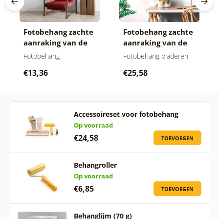
Fotobehang zachte
Fotobehang zachte
aanraking van de
aanraking van de
natuur in roze
natuur
Fotobehang
Fotobehang bladeren
€13,36
€25,58
Accessoireset voor fotobehang
Op voorraad
€24,58
TOEVOEGEN
Behangroller
Op voorraad
€6,85
TOEVOEGEN
Behanglijm (70 g)