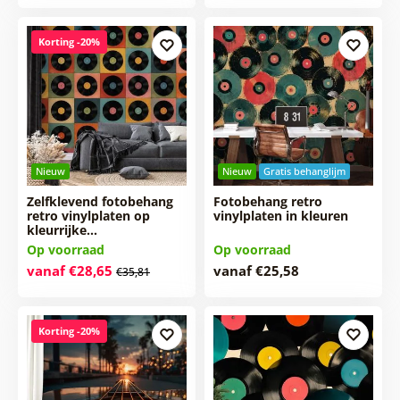
Korting -20%
Nieuw
Nieuw
Gratis behanglijm
Zelfklevend fotobehang
Fotobehang retro
retro vinylplaten op
vinylplaten in kleuren
kleurrijke…
Op voorraad
Op voorraad
vanaf €28,65
vanaf €25,58
€35,81
Korting -20%