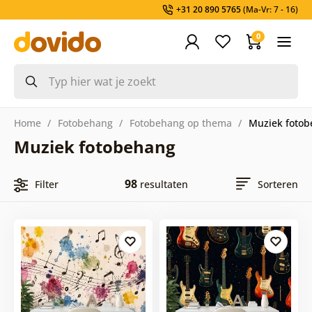
+31 20 890 5765
(Ma-Vr: 7 - 16)
0
Home
Fotobehang
Fotobehang op thema
Muziek foto
Muziek fotobehang
98
Filter
resultaten
Sorteren