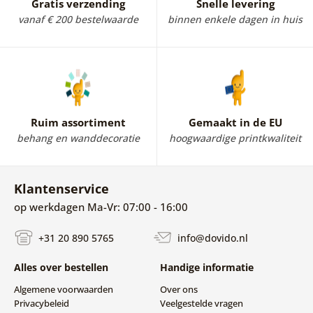
Gratis verzending
Snelle levering
slaapkamer, werkkamer, muziekstudio of tienerkamer.
vanaf € 200 bestelwaarde
binnen enkele dagen in huis
Dankzij de grote keuze aan ontwerpen vindt u eenvoudig
een motief dat aansluit bij uw interieurstijl. Muzikale
wanddecoraties brengen creatieve energie en een
aangename sfeer in elke ruimte.
In ons assortiment vindt u fotobehang met
Ruim assortiment
Gemaakt in de EU
muziekinstrumenten, gitaren, piano's, muzieknoten,
behang en wanddecoratie
hoogwaardige printkwaliteit
vinylplaten en ontwerpen geïnspireerd door concerten
en de wereld van muzikanten. Ook moderne abstracte
ontwerpen, zwart-wit composities en opvallende
Klantenservice
wanddecoraties behoren tot de populaire keuzes.
op werkdagen Ma-Vr: 07:00 - 16:00
Muziek fotobehang is de ideale keuze voor iedereen die
zijn passie voor muziek wil laten terugkomen in het
+31 20 890 5765
info@dovido.nl
interieur. Creëer een ruimte waarin muziek elke dag
aanwezig is.
Alles over bestellen
Handige informatie
Algemene voorwaarden
Over ons
Privacybeleid
Veelgestelde vragen