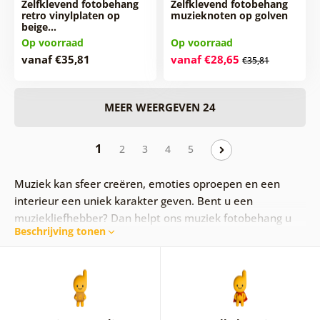
Zelfklevend fotobehang
Zelfklevend fotobehang
retro vinylplaten op
muzieknoten op golven
beige…
Op voorraad
Op voorraad
vanaf €35,81
vanaf €28,65
€35,81
MEER WEERGEVEN 24
1
2
3
4
5
Muziek kan sfeer creëren, emoties oproepen en een
interieur een uniek karakter geven. Bent u een
muziekliefhebber? Dan helpt ons muziek fotobehang u
Beschrijving tonen
om van een gewone muur een echte blikvanger te
maken. Kale muren hoeven niet saai te zijn – geef uw
woning een originele uitstraling geïnspireerd door de
wereld van muziek.
Muziek fotobehang past perfect in de woonkamer,