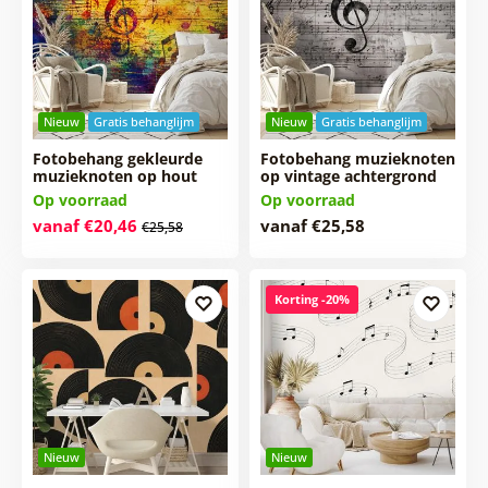
Nieuw
Gratis behanglijm
Nieuw
Gratis behanglijm
Fotobehang gekleurde
Fotobehang muzieknoten
muzieknoten op hout
op vintage achtergrond
Op voorraad
Op voorraad
vanaf €20,46
vanaf €25,58
€25,58
Korting -20%
Nieuw
Nieuw