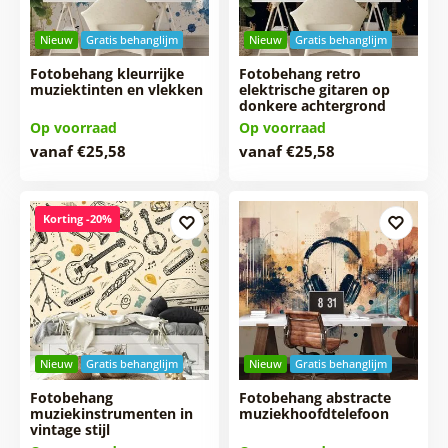
Nieuw
Gratis behanglijm
Nieuw
Gratis behanglijm
Fotobehang kleurrijke
Fotobehang retro
muziektinten en vlekken
elektrische gitaren op
donkere achtergrond
Op voorraad
Op voorraad
vanaf €25,58
vanaf €25,58
Korting -20%
Nieuw
Gratis behanglijm
Nieuw
Gratis behanglijm
Fotobehang
Fotobehang abstracte
muziekinstrumenten in
muziekhoofdtelefoon
vintage stijl