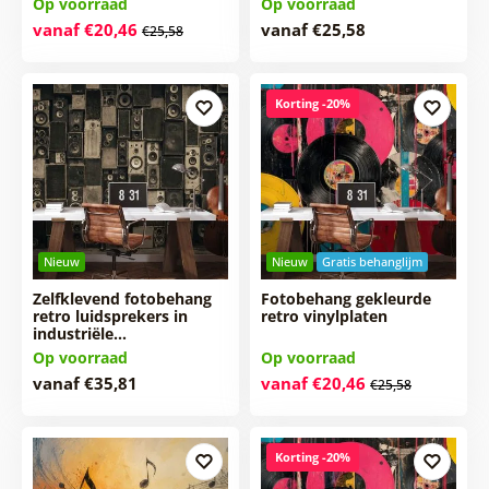
Op voorraad
Op voorraad
vanaf €20,46
vanaf €25,58
€25,58
Korting -20%
Nieuw
Nieuw
Gratis behanglijm
Zelfklevend fotobehang
Fotobehang gekleurde
retro luidsprekers in
retro vinylplaten
industriële…
Op voorraad
Op voorraad
vanaf €35,81
vanaf €20,46
€25,58
Korting -20%