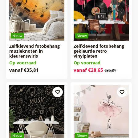
Nieuw
Nieuw
Zelfklevend fotobehang
Zelfklevend fotobehang
muzieknoten in
gekleurde retro
kleurenswirls
vinylplaten
Op voorraad
Op voorraad
vanaf €35,81
vanaf €28,65
€35,81
Nieuw
Nieuw