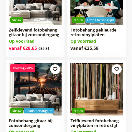
Nieuw
Nieuw
Gratis behanglijm
Zelfklevend fotobehang
Fotobehang gekleurde
gitaar bij zonsondergang
retro vinylplaten
Op voorraad
Op voorraad
vanaf €28,65
vanaf €25,58
€35,81
Korting -20%
Nieuw
Gratis behanglijm
Nieuw
Fotobehang gitaar bij
Zelfklevend fotobehang
zonsondergang
vinylplaten in retrostijl
Op voorraad
Op voorraad