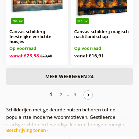
Nieuw
Nieuw
Canvas schilderij
Canvas schilderij magisch
feestelijke verlichte
nachtlandschap
huisjes
Op voorraad
Op voorraad
vanaf €23,58
vanaf €16,91
€29,48
MEER WEERGEVEN 24
1
…
2
9
Schilderijen met gekleurde huizen behoren tot de
populairste moderne woonmotieven. Gestileerde
stadsgezichten en levendige kleuren brengen energie,
Beschrijving tonen
lichtheid en een positieve sfeer in het interieur.