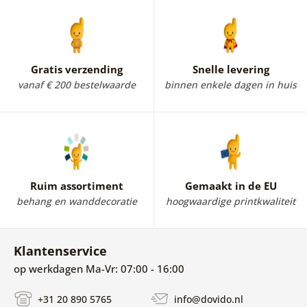
Deze canvas schilderijen passen perfect in de
woonkamer, slaapkamer of werkkamer en laten zich
moeiteloos combineren met moderne en Scandinavische
woonstijlen.
Gratis verzending
Snelle levering
vanaf € 200 bestelwaarde
binnen enkele dagen in huis
Ruim assortiment
Gemaakt in de EU
behang en wanddecoratie
hoogwaardige printkwaliteit
Klantenservice
op werkdagen Ma-Vr: 07:00 - 16:00
+31 20 890 5765
info@dovido.nl