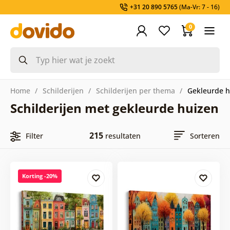
+31 20 890 5765
(Ma-Vr: 7 - 16)
0
Home
Schilderijen
Schilderijen per thema
Gekleurde h
Schilderijen met gekleurde huizen
215
Filter
resultaten
Sorteren
Korting -20%