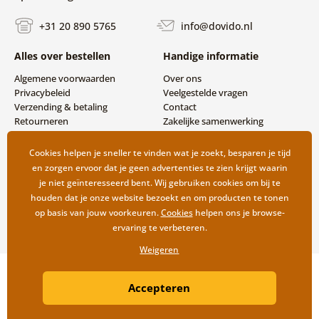
+31 20 890 5765
info@dovido.nl
Alles over bestellen
Handige informatie
Algemene voorwaarden
Over ons
Privacybeleid
Veelgestelde vragen
Verzending & betaling
Contact
Retourneren
Zakelijke samenwerking
Cookies helpen je sneller te vinden wat je zoekt, besparen je tijd
en zorgen ervoor dat je geen advertenties te zien krijgt waarin
je niet geïnteresseerd bent. Wij gebruiken cookies om bij te
houden dat je onze website bezoekt en om producten te tonen
op basis van jouw voorkeuren.
Cookies
helpen ons je browse-
ervaring te verbeteren.
Weigeren
Copyright ©2019 © Dovido.nl.
Accepteren
Webdesign
Litvanyi.sk
| Webshop ontwikkeld door