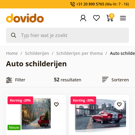
+31 20 890 5765
(Ma-Vr: 7 - 16)
0
Home
Schilderijen
Schilderijen per thema
Auto schilde
Auto schilderijen
52
Filter
resultaten
Sorteren
Korting -20%
Korting -20%
Nieuw