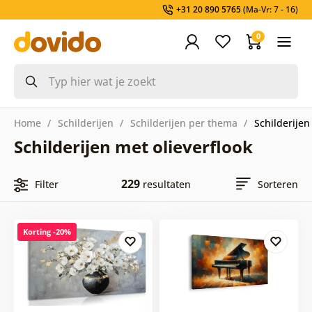
+31 20 890 5765
(Ma-Vr: 7 - 16)
0
Home
Schilderijen
Schilderijen per thema
Schilderijen 
Schilderijen met olieverflook
229
Filter
resultaten
Sorteren
Korting -20%