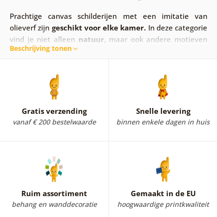
Prachtige canvas schilderijen met een imitatie van
olieverf zijn
geschikt voor elke kamer.
In deze categorie
vind je niet alleen
natuur
,
maar ook andere motieven
Beschrijving tonen
die met deze techniek zijn gemaakt.
Bijvoorbeeld
personen
,
bloemen
,
steden
of
stillevens
.
Naast olieverfschilderijen hebben we ook
wanddecoraties die aquarel schilderijen imiteren.
Unieke stukken die elke ruimte tot leven brengen en
accentueren.
We zijn ervan overtuigd dat ze ook jou
Gratis verzending
Snelle levering
zullen aanspreken!
vanaf € 200 bestelwaarde
binnen enkele dagen in huis
Ruim assortiment
Gemaakt in de EU
behang en wanddecoratie
hoogwaardige printkwaliteit