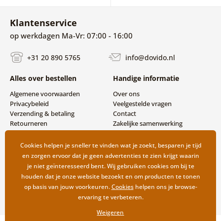
Klantenservice
op werkdagen Ma-Vr: 07:00 - 16:00
+31 20 890 5765
info@dovido.nl
Alles over bestellen
Handige informatie
Algemene voorwaarden
Over ons
Privacybeleid
Veelgestelde vragen
Verzending & betaling
Contact
Retourneren
Zakelijke samenwerking
Cookies helpen je sneller te vinden wat je zoekt, besparen je tijd
en zorgen ervoor dat je geen advertenties te zien krijgt waarin
je niet geïnteresseerd bent. Wij gebruiken cookies om bij te
houden dat je onze website bezoekt en om producten te tonen
op basis van jouw voorkeuren.
Cookies
helpen ons je browse-
ervaring te verbeteren.
Weigeren