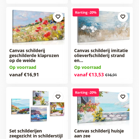
Korting -20%
Canvas schilderij
Canvas schilderij imitatie
geschilderde klaprozen
olieverfschilderij strand
op de weide
en…
Op voorraad
Op voorraad
vanaf €16,91
vanaf €13,53
€16,91
Korting -20%
Set schilderijen
Canvas schilderij huisje
zeegezicht in schilderstijl
aan zee