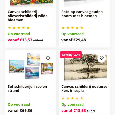
Canvas schilderij
Foto op canvas gouden
olieverfschilderij wilde
boom met bloemen
bloemen
Op voorraad
Op voorraad
vanaf €13,53
vanaf €29,48
€16,91
Korting -20%
Set schilderijen zee en
Canvas schilderij oosterse
strand
kers in sepia
Op voorraad
Op voorraad
vanaf €69,36
vanaf €13,53
€16,91