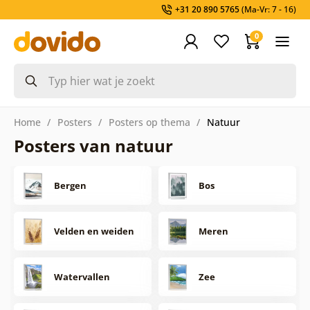
+31 20 890 5765
(Ma-Vr: 7 - 16)
0
Home
Posters
Posters op thema
Natuur
Posters van natuur
Bergen
Bos
Velden en weiden
Meren
Watervallen
Zee