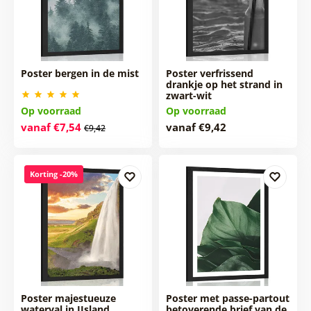
Poster bergen in de mist
Poster verfrissend
drankje op het strand in
zwart-wit
Op voorraad
Op voorraad
vanaf €7,54
vanaf €9,42
€9,42
Korting -20%
Poster majestueuze
Poster met passe-partout
waterval in IJsland
betoverende brief van de