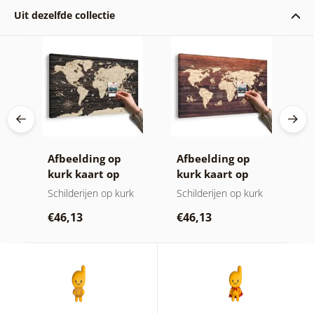
Uit dezelfde collectie
ij
Afbeelding op
Afbeelding op
C
age
kurk kaart op
kurk kaart op
k
et
houten
hout
w
Schilderijen op kurk
Schilderijen op kurk
S
achtergrond
k
€46,13
€46,13
€