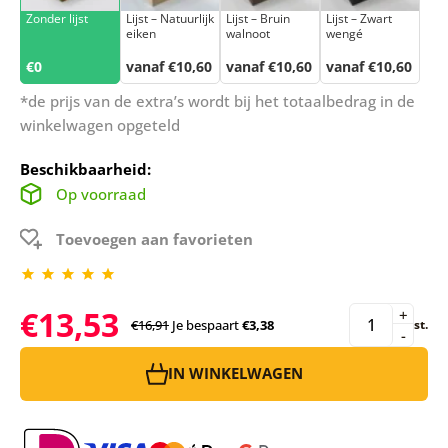
Zonder lijst
Lijst – Natuurlijk
Lijst – Bruin
Lijst – Zwart
eiken
walnoot
wengé
€0
vanaf €10,60
vanaf €10,60
vanaf €10,60
*de prijs van de extra’s wordt bij het totaalbedrag in de
winkelwagen opgeteld
Beschikbaarheid:
Op voorraad
Toevoegen aan favorieten
€13,53
+
€16,91
Je bespaart
€3,38
st.
-
IN WINKELWAGEN