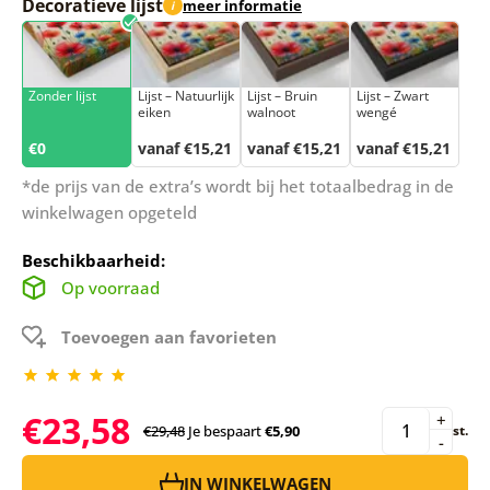
Decoratieve lijst
meer informatie
i
Zonder lijst
Lijst – Natuurlijk
Lijst – Bruin
Lijst – Zwart
eiken
walnoot
wengé
€0
vanaf €15,21
vanaf €15,21
vanaf €15,21
*de prijs van de extra’s wordt bij het totaalbedrag in de
winkelwagen opgeteld
Beschikbaarheid:
Op voorraad
Toevoegen aan favorieten
€23,58
+
€29,48
Je bespaart
€5,90
st.
-
IN WINKELWAGEN