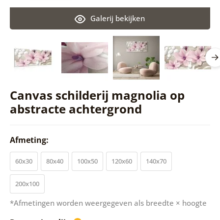
Galerij bekijken
Canvas schilderij magnolia op
abstracte achtergrond
Afmeting:
60x30
80x40
100x50
120x60
140x70
200x100
*Afmetingen worden weergegeven als breedte × hoogte