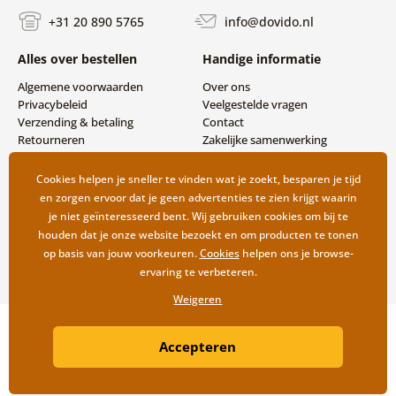
+31 20 890 5765
info@dovido.nl
Alles over bestellen
Handige informatie
Algemene voorwaarden
Over ons
Privacybeleid
Veelgestelde vragen
Verzending & betaling
Contact
Retourneren
Zakelijke samenwerking
Cookies helpen je sneller te vinden wat je zoekt, besparen je tijd
en zorgen ervoor dat je geen advertenties te zien krijgt waarin
je niet geïnteresseerd bent. Wij gebruiken cookies om bij te
houden dat je onze website bezoekt en om producten te tonen
op basis van jouw voorkeuren.
Cookies
helpen ons je browse-
ervaring te verbeteren.
Weigeren
Copyright ©2019 © Dovido.nl.
Accepteren
Webdesign
Litvanyi.sk
| Webshop ontwikkeld door