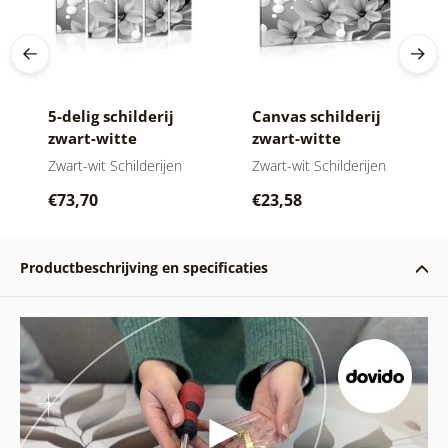
5-delig schilderij
Canvas schilderij
zwart-witte
zwart-witte
magnolia op
magnolia op
Zwart-wit Schilderijen
Zwart-wit Schilderijen
abstracte
abstracte
€73,70
€23,58
achtergrond
achtergrond
Productbeschrijving en specificaties