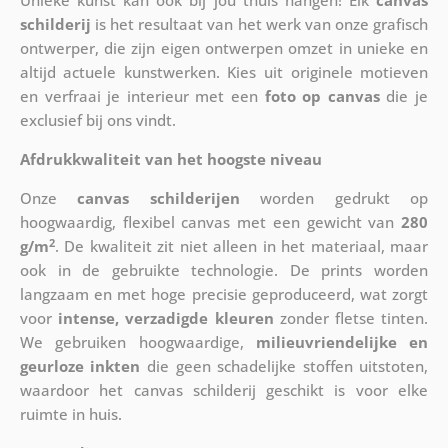
Unieke kunst kan ook bij jou thuis hangen! Elk
canvas
schilderij
is het resultaat van het werk van onze grafisch
ontwerper, die zijn eigen ontwerpen omzet in unieke en
altijd actuele kunstwerken. Kies uit originele motieven
en verfraai je interieur met een
foto op canvas
die je
exclusief bij ons vindt.
Afdrukkwaliteit van het hoogste niveau
Onze
canvas schilderijen
worden gedrukt op
hoogwaardig, flexibel canvas met een gewicht van
280
2
g/m
. De kwaliteit zit niet alleen in het materiaal, maar
ook in de gebruikte technologie. De prints worden
langzaam en met hoge precisie geproduceerd, wat zorgt
voor
intense, verzadigde kleuren
zonder fletse tinten.
We gebruiken hoogwaardige,
milieuvriendelijke en
geurloze inkten
die geen schadelijke stoffen uitstoten,
waardoor het canvas schilderij geschikt is voor elke
ruimte in huis.