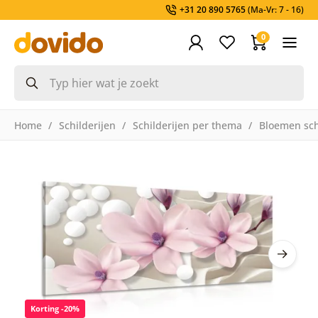
+31 20 890 5765
(Ma-Vr: 7 - 16)
0
Home
Schilderijen
Schilderijen per thema
Bloemen sch
Korting -20%