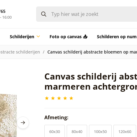
765
- 16:00
Schilderijen
Foto op canvas 📤
Schilderen op nu
stracte schilderijen
Canvas schilderij abstracte bloemen op m
Canvas schilderij ab
marmeren achtergro
Afmeting:
60x30
80x40
100x50
120x60