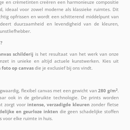
beige en crèmetinten creëren een harmonieuze compositie
d, ideaal voor zowel moderne als klassieke ruimtes. Dit
chtig opfrissen en wordt een schitterend middelpunt van
deert duurzaamheid en levendigheid van de kleuren,
unstliefhebber.
?
anvas schilderij
is het resultaat van het werk van onze
mzet in unieke en altijd actuele kunstwerken. Kies uit
n
foto op canvas
die je exclusief bij ons vindt.
2
waardig, flexibel canvas met een gewicht van
280 g/m
.
maar ook in de gebruikte technologie. De prints worden
at zorgt voor
intense, verzadigde kleuren
zonder fletse
delijke en geurloze inkten
die geen schadelijke stoffen
s voor elke ruimte in huis.