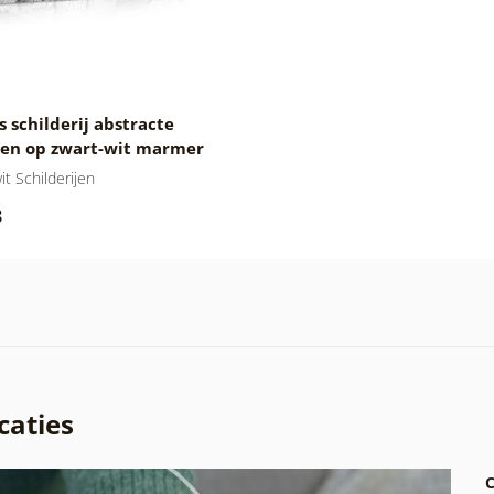
 schilderij abstracte
en op zwart-wit marmer
it Schilderijen
8
caties
C