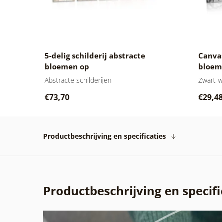
5-delig schilderij abstracte
Canvas
bloemen op
bloem
marmerachtergrond
Abstracte schilderijen
Zwart-w
€73,70
€29,4
Productbeschrijving en specificaties
Productbeschrijving en specifi