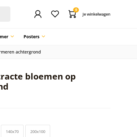
0
Je winkelwagen
mmer
Posters
armeren achtergrond
stracte bloemen op
nd
140x70
200x100