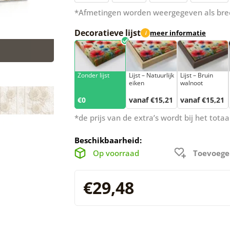
*Afmetingen worden weergegeven als bre
Decoratieve lijst
meer informatie
i
Zonder lijst
Lijst – Natuurlijk
Lijst – Bruin
eiken
walnoot
€0
vanaf €15,21
vanaf €15,21
*de prijs van de extra’s wordt bij het tot
Beschikbaarheid:
Op voorraad
Toevoege
€29,48