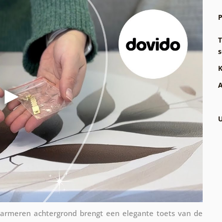
P
T
s
K
A
U
marmeren achtergrond brengt een elegante toets van de