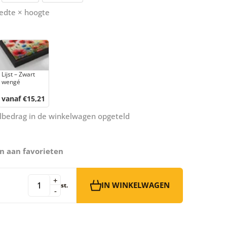
edte × hoogte
Lijst – Zwart
wengé
vanaf €15,21
aalbedrag in de winkelwagen opgeteld
n aan favorieten
+
IN WINKELWAGEN
st.
-