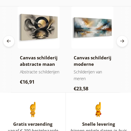
ij
Canvas schilderij
Canvas schilderij
C
te
abstracte maan
moderne
z
bij het water
abstractie met
i
hap
Abstracte schilderijen
Schilderijen van
A
natuur
meren
€16,91
€
€23,58
Gratis verzending
Snelle levering
vanaf € 200 bestelwaarde
binnen enkele dagen in huis