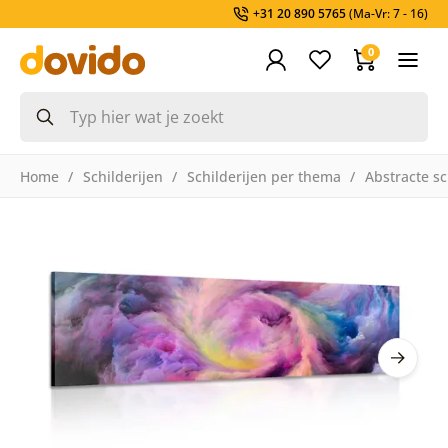
+31 20 890 5765
(Ma-Vr: 7 - 16)
0
Home
Schilderijen
Schilderijen per thema
Abstracte sc