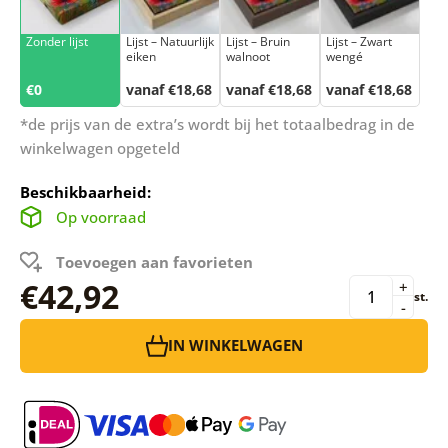
Zonder lijst
Lijst – Natuurlijk
Lijst – Bruin
Lijst – Zwart
eiken
walnoot
wengé
€0
vanaf €18,68
vanaf €18,68
vanaf €18,68
*de prijs van de extra’s wordt bij het totaalbedrag in de
winkelwagen opgeteld
Beschikbaarheid:
Op voorraad
Toevoegen aan favorieten
€42,92
+
st.
-
IN WINKELWAGEN