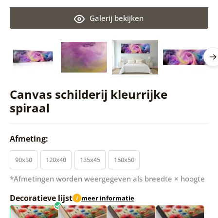
Galerij bekijken
Canvas schilderij kleurrijke
spiraal
Afmeting:
90x30
120x40
135x45
150x50
*Afmetingen worden weergegeven als breedte × hoogte
Decoratieve lijst
meer informatie
i