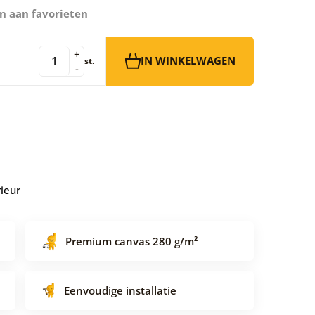
n aan favorieten
+
IN WINKELWAGEN
st.
-
rieur
Premium canvas 280 g/m²
Eenvoudige installatie