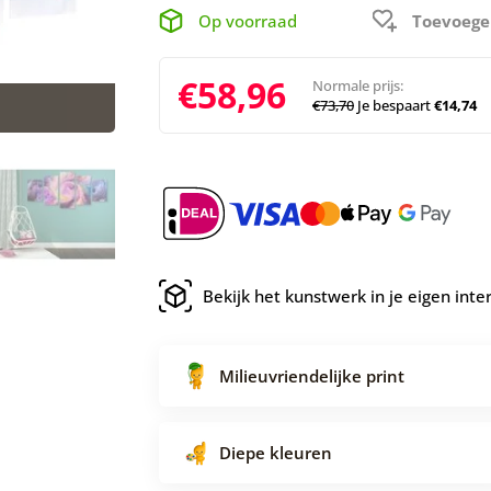
Op voorraad
Toevoege
€58,96
Normale prijs:
€73,70
Je bespaart
€14,74
Bekijk het kunstwerk in je eigen inte
Milieuvriendelijke print
Diepe kleuren