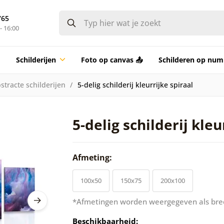
765
- 16:00
Schilderijen
Foto op canvas 📤
Schilderen op nu
stracte schilderijen
5-delig schilderij kleurrijke spiraal
5-delig schilderij kleu
Afmeting:
100x50
150x75
200x100
*Afmetingen worden weergegeven als bre
Beschikbaarheid: