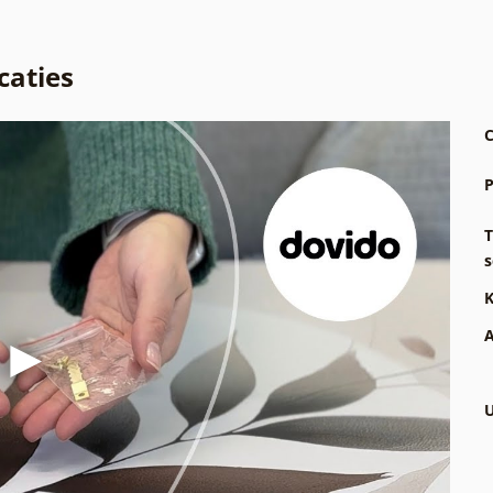
caties
C
P
T
s
K
A
U