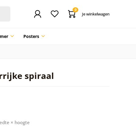
0
Je winkelwagen
mmer
Posters
rrijke spiraal
edte × hoogte