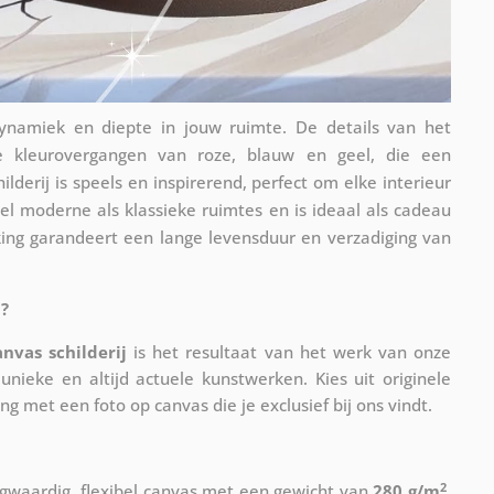
t dynamiek en diepte in jouw ruimte. De details van het
e kleurovergangen van roze, blauw en geel, die een
lderij is speels en inspirerend, perfect om elke interieur
owel moderne als klassieke ruimtes en is ideaal als cadeau
king garandeert een lange levensduur en verzadiging van
?
anvas schilderij
is het resultaat van het werk van onze
unieke en altijd actuele kunstwerken. Kies uit originele
ing met een foto op canvas die je exclusief bij ons vindt.
2
waardig, flexibel canvas met een gewicht van
280 g/m
.