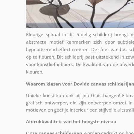
Kleurige spiraal in dit 5-delig schilderij breng
abstracte motief kenmerken zich door subtiel
hypnotiserend effect creëren. De sfeer van het schi
op te fleuren. Dit schilderij past uitstekend in z
voor kunstliefhebbers. De kwaliteit van de afwer
kleuren.
Waarom kiezen voor Dovido canvas schilderijen
Unieke kunst kan ook bij jou thuis hangen! Elk
c
grafisch ontwerper, die zijn ontwerpen omzet in 
motieven en geef je interieur een stijlvolle uitstral
Afdrukkwaliteit van het hoogste niveau
Onze
canvas schilderijen
worden gedrukt op hoog