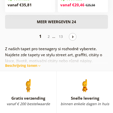
vanaf €35,81
vanaf €20,46
€25,58
MEER WEERGEVEN 24
1
…
2
13
Z našich tapet pro teenagery si rozhodně vyberete.
Najdete zde tapety ve stylu street art, graffiti, citáty o
lásce, životě, motivační citáty nebo různé nápisy.
Beschrijving tonen
Gratis verzending
Snelle levering
vanaf € 200 bestelwaarde
binnen enkele dagen in huis