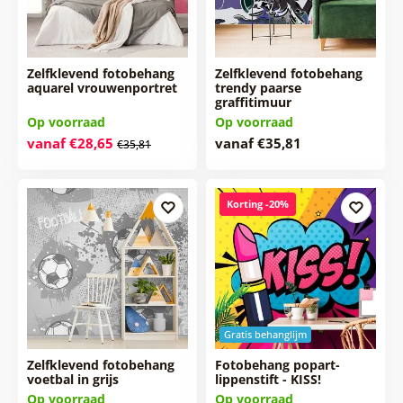
Zelfklevend fotobehang
Zelfklevend fotobehang
aquarel vrouwenportret
trendy paarse
graffitimuur
Op voorraad
Op voorraad
vanaf €28,65
vanaf €35,81
€35,81
Korting -20%
Gratis behanglijm
Zelfklevend fotobehang
Fotobehang popart-
voetbal in grijs
lippenstift - KISS!
Op voorraad
Op voorraad