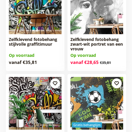
Zelfklevend fotobehang
Zelfklevend fotobehang
stijlvolle graffitimuur
zwart-wit portret van een
vrouw
Op voorraad
Op voorraad
vanaf €35,81
vanaf €28,65
€35,81
Gratis behanglijm