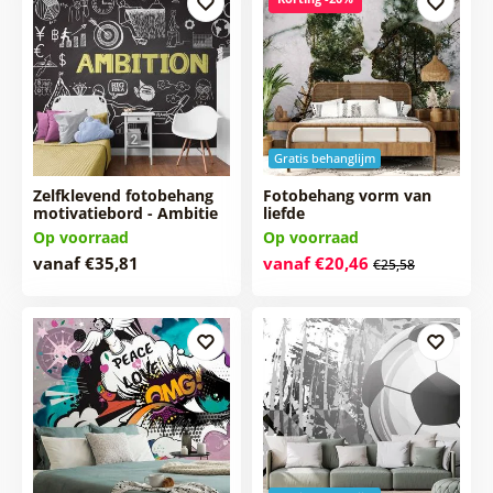
Gratis behanglijm
Zelfklevend fotobehang
Fotobehang vorm van
motivatiebord - Ambitie
liefde
Op voorraad
Op voorraad
vanaf €35,81
vanaf €20,46
€25,58