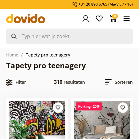
+31 20 890 5765
(Ma-Vr: 7 - 16)
0
Home
Tapety pro teenagery
Tapety pro teenagery
310
Filter
resultaten
Sorteren
Korting -20%