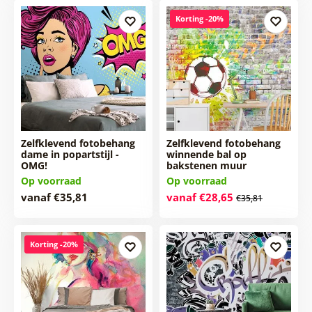
Korting -20%
Zelfklevend fotobehang
Zelfklevend fotobehang
dame in popartstijl -
winnende bal op
OMG!
bakstenen muur
Op voorraad
Op voorraad
vanaf €35,81
vanaf €28,65
€35,81
Korting -20%