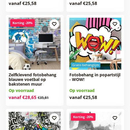
vanaf €25,58
vanaf €25,58
Korting -20%
Gratis behanglijm
Zelfklevend fotobehang
Fotobehang in popartstijl
blauwe voetbal op
- WOW!
bakstenen muur
Op voorraad
Op voorraad
vanaf €28,65
vanaf €25,58
€35,81
Korting -20%