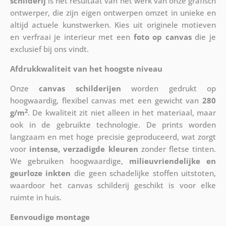
schilderij
is het resultaat van het werk van onze grafisch
ontwerper, die zijn eigen ontwerpen omzet in unieke en
altijd actuele kunstwerken. Kies uit originele motieven
en verfraai je interieur met een
foto op canvas
die je
exclusief bij ons vindt.
Afdrukkwaliteit van het hoogste niveau
Onze
canvas schilderijen
worden gedrukt op
hoogwaardig, flexibel canvas met een gewicht van
280
2
g/m
. De kwaliteit zit niet alleen in het materiaal, maar
ook in de gebruikte technologie. De prints worden
langzaam en met hoge precisie geproduceerd, wat zorgt
voor
intense, verzadigde kleuren
zonder fletse tinten.
We gebruiken hoogwaardige,
milieuvriendelijke en
geurloze inkten
die geen schadelijke stoffen uitstoten,
waardoor het canvas schilderij geschikt is voor elke
ruimte in huis.
Eenvoudige montage