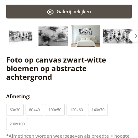
Galerij bekijken
Foto op canvas zwart-witte
bloemen op abstracte
achtergrond
Afmeting:
60x30
80x40
100x50
120x60
140x70
200x100
*Afmetingen worden weergegeven als breedte × hoogte