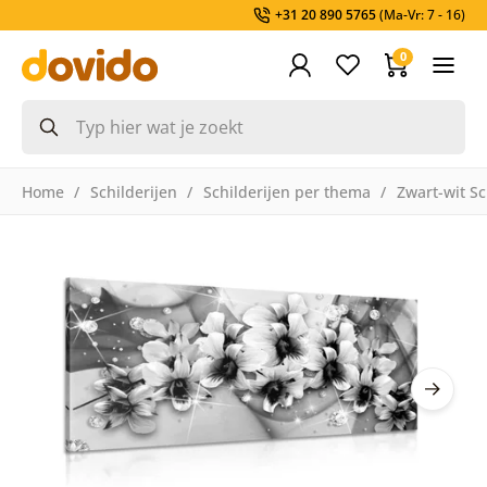
+31 20 890 5765
(Ma-Vr: 7 - 16)
0
Home
Schilderijen
Schilderijen per thema
Zwart-wit Sc