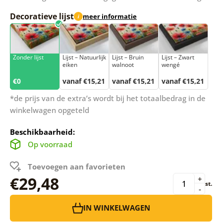
Decoratieve lijst
meer informatie
i
Zonder lijst
Lijst – Natuurlijk
Lijst – Bruin
Lijst – Zwart
eiken
walnoot
wengé
€0
vanaf €15,21
vanaf €15,21
vanaf €15,21
*de prijs van de extra’s wordt bij het totaalbedrag in de
winkelwagen opgeteld
Beschikbaarheid:
Op voorraad
Toevoegen aan favorieten
€29,48
+
st.
-
IN WINKELWAGEN