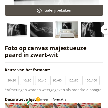
Galerij bekijken
Foto op canvas majestueuze
paard in zwart-wit
Keuze van het formaat:
30x20
40x30
60x40
90x60
120x80
150x100
*Afmetingen worden weergegeven als breedte × hoogte
Decoratieve lijst
meer informatie
i