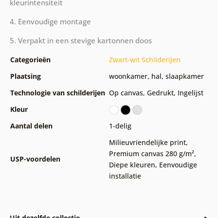
kleurintensiteit
4. Eenvoudige montage
5. Verpakt in een stevige kartonnen doos
Categorieën
Zwart-wit Schilderijen
Plaatsing
woonkamer
,
hal
,
slaapkamer
Technologie van schilderijen
Op canvas
,
Gedrukt
,
Ingelijst
Kleur
Aantal delen
1-delig
Milieuvriendelijke print
,
Premium canvas 280 g/m²
,
USP-voordelen
Diepe kleuren
,
Eenvoudige
installatie
Uit dezelfde collectie