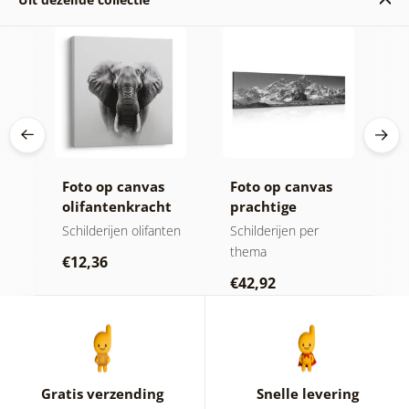
ij
Foto op canvas
Foto op canvas
C
olifantenkracht
prachtige
n
en rust
bergtop in zwart-
m
jen
Schilderijen olifanten
Schilderijen per
V
wit
thema
Sc
€12,36
€42,92
€
Gratis verzending
Snelle levering