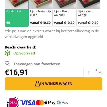
Zonder lijst
Lijst – Natuurlijk
Lijst – Bruin
Lijst – Zwart
eiken
walnoot
wengé
€0
vanaf €10,60
vanaf €10,60
vanaf €10,60
*de prijs van de extra’s wordt bij het totaalbedrag in de
winkelwagen opgeteld
Beschikbaarheid:
Op voorraad
Toevoegen aan favorieten
€16,91
+
st.
-
IN WINKELWAGEN