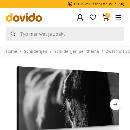
+31 20 890 5765
(Ma-Vr: 7 - 16)
0
Home
Schilderijen
Schilderijen per thema
Zwart-wit Sc