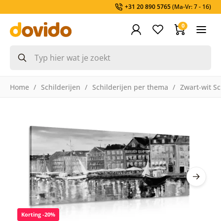
+31 20 890 5765
(Ma-Vr: 7 - 16)
0
Home
Schilderijen
Schilderijen per thema
Zwart-wit Sc
Korting -20%