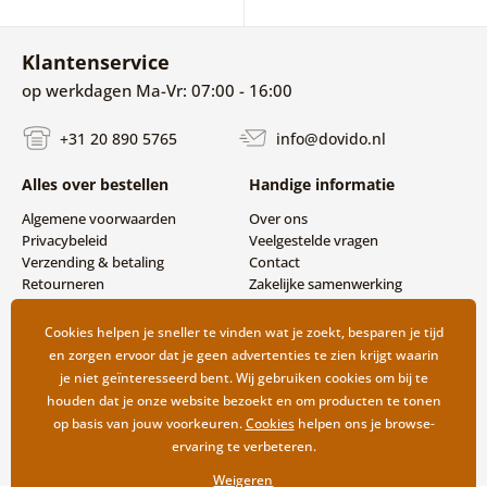
Klantenservice
op werkdagen Ma-Vr: 07:00 - 16:00
+31 20 890 5765
info@dovido.nl
Alles over bestellen
Handige informatie
Algemene voorwaarden
Over ons
Privacybeleid
Veelgestelde vragen
Verzending & betaling
Contact
Retourneren
Zakelijke samenwerking
Cookies helpen je sneller te vinden wat je zoekt, besparen je tijd
en zorgen ervoor dat je geen advertenties te zien krijgt waarin
je niet geïnteresseerd bent. Wij gebruiken cookies om bij te
houden dat je onze website bezoekt en om producten te tonen
op basis van jouw voorkeuren.
Cookies
helpen ons je browse-
ervaring te verbeteren.
Weigeren