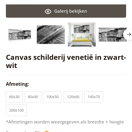
Galerij bekijken
Canvas schilderij venetië in zwart-
wit
Afmeting:
60x30
80x40
100x50
120x60
140x70
200x100
*Afmetingen worden weergegeven als breedte × hoogte