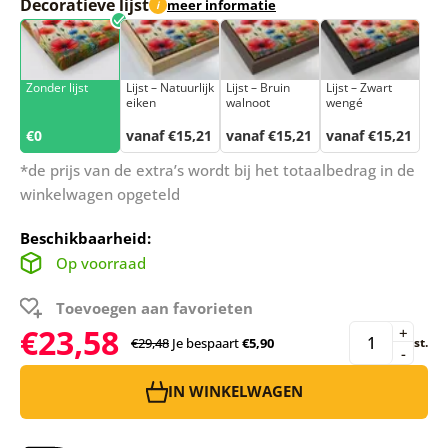
Decoratieve lijst
meer informatie
i
Zonder lijst
Lijst – Natuurlijk
Lijst – Bruin
Lijst – Zwart
eiken
walnoot
wengé
€0
vanaf €15,21
vanaf €15,21
vanaf €15,21
*de prijs van de extra’s wordt bij het totaalbedrag in de
winkelwagen opgeteld
Beschikbaarheid:
Op voorraad
Toevoegen aan favorieten
€23,58
+
€29,48
Je bespaart
€5,90
st.
-
IN WINKELWAGEN