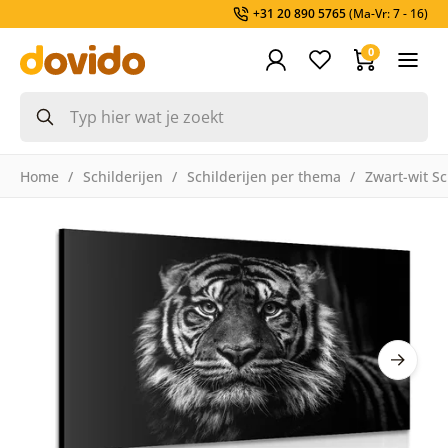
+31 20 890 5765
(Ma-Vr: 7 - 16)
0
Home
Schilderijen
Schilderijen per thema
Zwart-wit Sc