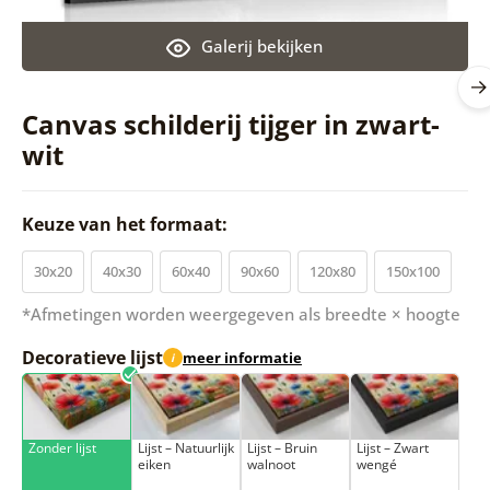
Galerij bekijken
Canvas schilderij tijger in zwart-
wit
Keuze van het formaat:
30x20
40x30
60x40
90x60
120x80
150x100
*Afmetingen worden weergegeven als breedte × hoogte
Decoratieve lijst
meer informatie
i
Zonder lijst
Lijst – Natuurlijk
Lijst – Bruin
Lijst – Zwart
eiken
walnoot
wengé