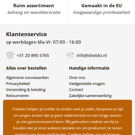
Ruim assortiment
Gemaakt in de EU
behang en wanddecoratie
hoogwaardige printkwaliteit
Klantenservice
op werkdagen Ma-Vr: 07:00 - 16:00
+31 20 890 5765
info@dovido.nl
Alles over bestellen
Handige informatie
Algemene voorwaarden
Over ons
Privacybeleid
Veelgestelde vragen
Verzending & betaling
Contact
Retourneren
Zakelijke samenwerking
Cookies helpen je sneller te vinden wat je zoekt, besparen je tijd
en zorgen ervoor dat je geen advertenties te zien krijgt waarin
je niet geïnteresseerd bent. Wij gebruiken cookies om bij te
houden dat je onze website bezoekt en om producten te tonen
op basis van jouw voorkeuren.
Cookies
helpen ons je browse-