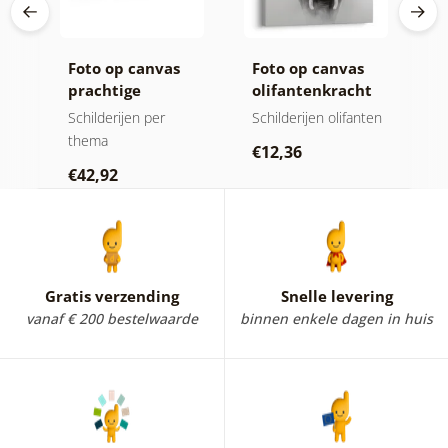
ij
Foto op canvas
Foto op canvas
C
prachtige
olifantenkracht
n
bergtop in zwart-
en rust
m
jen
Schilderijen per
Schilderijen olifanten
V
wit
thema
Sc
€12,36
€42,92
€
Gratis verzending
Snelle levering
vanaf € 200 bestelwaarde
binnen enkele dagen in huis