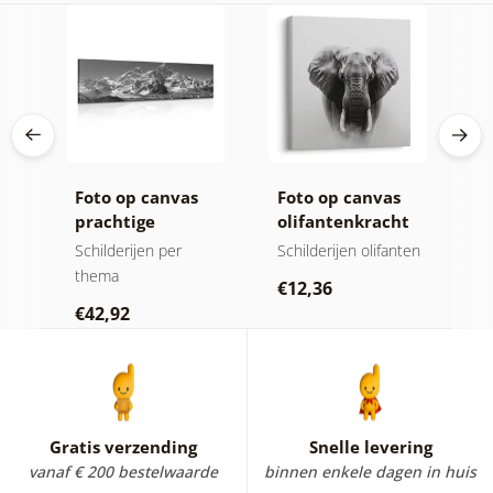
ij
Foto op canvas
Foto op canvas
C
prachtige
olifantenkracht
n
bergtop in zwart-
en rust
m
jen
Schilderijen per
Schilderijen olifanten
V
wit
thema
Sc
€12,36
€42,92
€
Gratis verzending
Snelle levering
vanaf € 200 bestelwaarde
binnen enkele dagen in huis