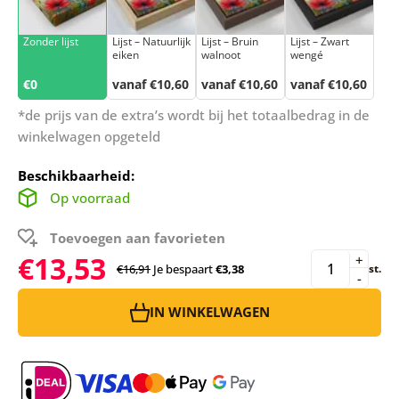
Zonder lijst
Lijst – Natuurlijk
Lijst – Bruin
Lijst – Zwart
eiken
walnoot
wengé
€0
vanaf €10,60
vanaf €10,60
vanaf €10,60
*de prijs van de extra’s wordt bij het totaalbedrag in de
winkelwagen opgeteld
Beschikbaarheid:
Op voorraad
Toevoegen aan favorieten
€13,53
+
€16,91
Je bespaart
€3,38
st.
-
IN WINKELWAGEN