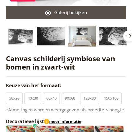
Galerij bekijken
Canvas schilderij symbiose van
bomen in zwart-wit
Keuze van het formaat:
30x20
40x30
60x40
90x60
120x80
150x100
*Afmetingen worden weergegeven als breedte × hoogte
Decoratieve lijst
meer informatie
i