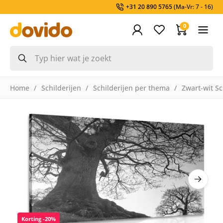
+31 20 890 5765
(Ma-Vr: 7 - 16)
0
Home
Schilderijen
Schilderijen per thema
Zwart-wit Sc
Korting -20%