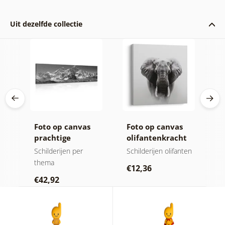
Uit dezelfde collectie
ij
Foto op canvas
Foto op canvas
C
prachtige
olifantenkracht
n
bergtop in zwart-
en rust
m
jen
Schilderijen per
Schilderijen olifanten
V
wit
thema
Sc
€12,36
€42,92
€