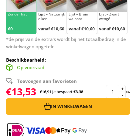
Zonder lijst
Lijst – Natuurlijk
Lijst – Bruin
Lijst – Zwart
eiken
walnoot
wengé
€0
vanaf €10,60
vanaf €10,60
vanaf €10,60
*de prijs van de extra’s wordt bij het totaalbedrag in de
winkelwagen opgeteld
Beschikbaarheid:
Op voorraad
Toevoegen aan favorieten
€13,53
+
€16,91
Je bespaart
€3,38
st.
-
IN WINKELWAGEN