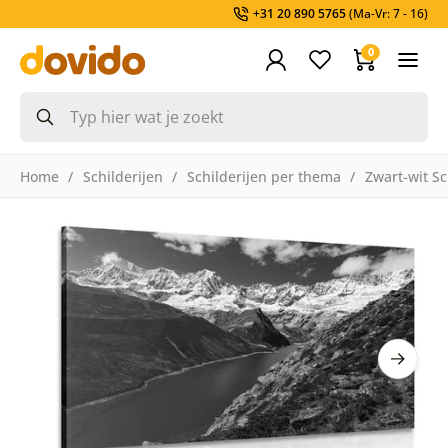
+31 20 890 5765
(Ma-Vr: 7 - 16)
0
Home
Schilderijen
Schilderijen per thema
Zwart-wit Sc