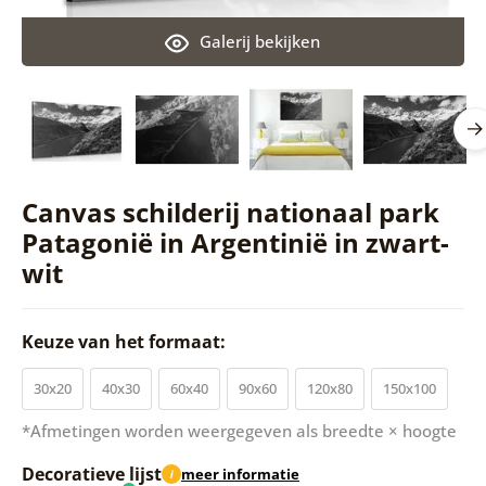
Galerij bekijken
Canvas schilderij nationaal park
Patagonië in Argentinië in zwart-
wit
Keuze van het formaat:
30x20
40x30
60x40
90x60
120x80
150x100
*Afmetingen worden weergegeven als breedte × hoogte
Decoratieve lijst
meer informatie
i