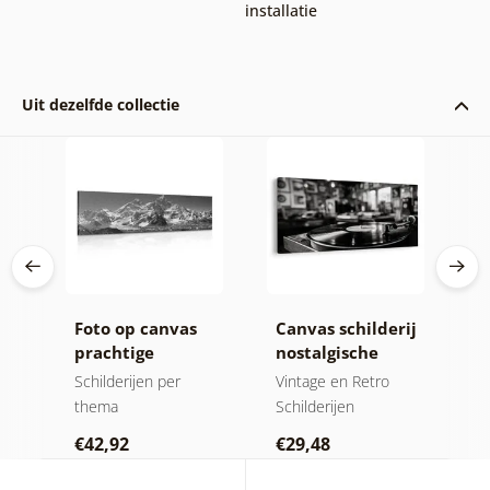
installatie
Uit dezelfde collectie
ij
Foto op canvas
Canvas schilderij
F
prachtige
nostalgische
o
e
bergtop in zwart-
muzikale sfeer
e
jen
Schilderijen per
Vintage en Retro
Sc
wit
thema
Schilderijen
€
€42,92
€29,48