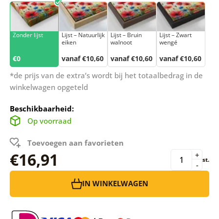
Zonder lijst
Lijst – Natuurlijk
Lijst – Bruin
Lijst – Zwart
eiken
walnoot
wengé
€0
vanaf €10,60
vanaf €10,60
vanaf €10,60
*de prijs van de extra’s wordt bij het totaalbedrag in de
winkelwagen opgeteld
Beschikbaarheid:
Op voorraad
Toevoegen aan favorieten
€16,91
+
st.
-
IN WINKELWAGEN