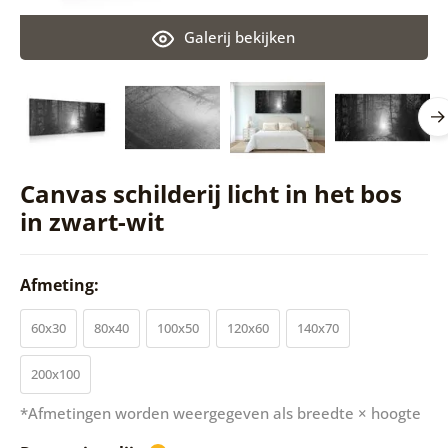
Galerij bekijken
Canvas schilderij licht in het bos
in zwart-wit
Afmeting:
60x30
80x40
100x50
120x60
140x70
200x100
*Afmetingen worden weergegeven als breedte × hoogte