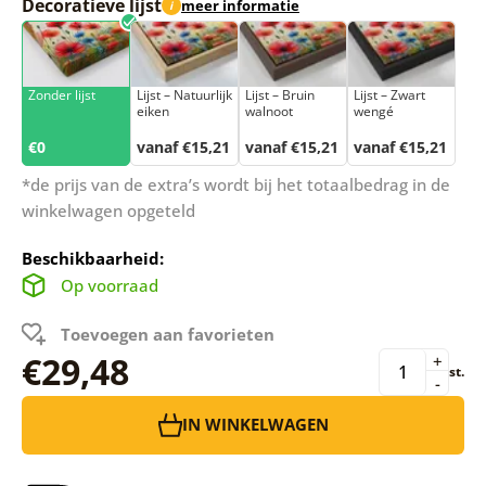
Decoratieve lijst
meer informatie
i
Zonder lijst
Lijst – Natuurlijk
Lijst – Bruin
Lijst – Zwart
eiken
walnoot
wengé
€0
vanaf €15,21
vanaf €15,21
vanaf €15,21
*de prijs van de extra’s wordt bij het totaalbedrag in de
winkelwagen opgeteld
Beschikbaarheid:
Op voorraad
Toevoegen aan favorieten
€29,48
+
st.
-
IN WINKELWAGEN