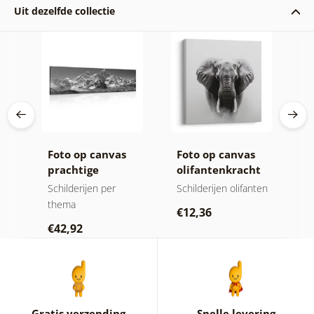
Uit dezelfde collectie
ij
Foto op canvas
Foto op canvas
C
prachtige
olifantenkracht
n
bergtop in zwart-
en rust
m
jen
Schilderijen per
Schilderijen olifanten
V
wit
thema
Sc
€12,36
€42,92
€
Gratis verzending
Snelle levering