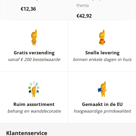
wit
thema
Sc
€12,36
€42,92
€
Gratis verzending
Snelle levering
vanaf € 200 bestelwaarde
binnen enkele dagen in huis
Ruim assortiment
Gemaakt in de EU
behang en wanddecoratie
hoogwaardige printkwaliteit
Klantenservice