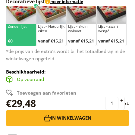
Decoratieve lijst
meer informatie
i
Zonder lijst
Lijst – Natuurlijk
Lijst – Bruin
Lijst – Zwart
eiken
walnoot
wengé
€0
vanaf €15,21
vanaf €15,21
vanaf €15,21
*de prijs van de extra’s wordt bij het totaalbedrag in de
winkelwagen opgeteld
Beschikbaarheid:
Op voorraad
Toevoegen aan favorieten
€29,48
+
st.
-
IN WINKELWAGEN