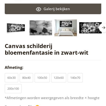
Galerij bekijken
Canvas schilderij
bloemenfantasie in zwart-wit
Afmeting:
60x30
80x40
100x50
120x60
140x70
200x100
*Afmetingen worden weergegeven als breedte × hoogte