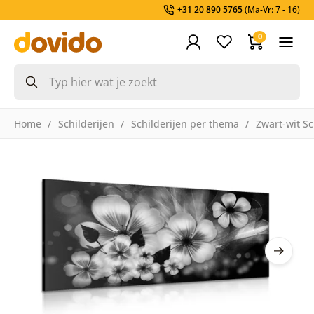
+31 20 890 5765
(Ma-Vr: 7 - 16)
0
Home
Schilderijen
Schilderijen per thema
Zwart-wit Sc