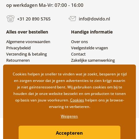
op werkdagen Ma-Vr: 07:00 - 16:00
+31 20 890 5765
info@dovido.nl
Alles over bestellen
Handige informatie
Algemene voorwaarden
Over ons
Privacybeleid
Veelgestelde vragen
Verzending & betaling
Contact
Retourneren
Zakelijke samenwerking
Cookies helpen je sneller te vinden wat je zoekt, besparen je tijd
en zorgen ervoor dat je geen advertenties te zien krijgt waarin
je niet geïnteresseerd bent. Wij gebruiken cookies om bij te
houden dat je onze website bezoekt en om producten te tonen
op basis van jouw voorkeuren.
Cookies
helpen ons je browse-
ervaring te verbeteren.
Weigeren
Copyright ©2019 © Dovido.nl.
Accepteren
Webdesign
Litvanyi.sk
| Webshop ontwikkeld door