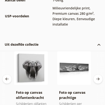
Aantal delen
1-delig
Milieuvriendelijke print
,
Premium canvas 280 g/m²
,
USP-voordelen
Diepe kleuren
,
Eenvoudige
installatie
Uit dezelfde collectie
ij
Foto op canvas
Foto op canvas
C
olifantenkracht
prachtige
n
en rust
bergtop in zwart-
m
jen
Schilderijen olifanten
Schilderijen per
V