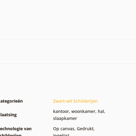
ategorieën
Zwart-wit Schilderijen
kantoor
,
woonkamer
,
hal
,
laatsing
slaapkamer
echnologie van
Op canvas
,
Gedrukt
,
childerijen
Ingelijst