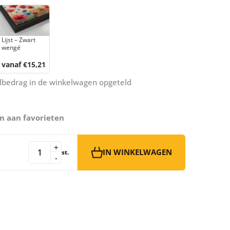
Lijst – Zwart
wengé
vanaf €15,21
aalbedrag in de winkelwagen opgeteld
n aan favorieten
+
IN WINKELWAGEN
st.
-