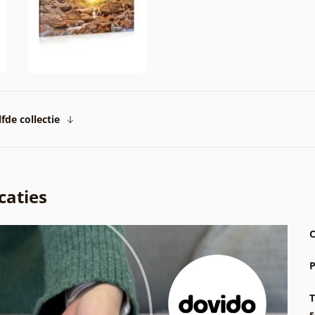
fde collectie
caties
C
P
T
s