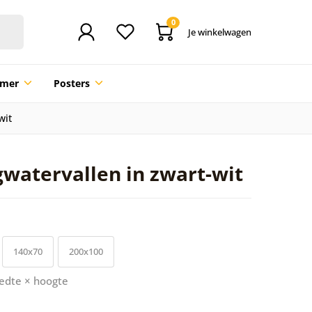
0
Je winkelwagen
mmer
Posters
wit
gwatervallen in zwart-wit
140x70
200x100
edte × hoogte