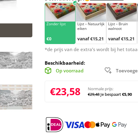
Zonder lijst
Lijst – Natuurlijk
Lijst – Bruin
eiken
walnoot
€0
vanaf €15,21
vanaf €15,21
*de prijs van de extra’s wordt bij het tot
Beschikbaarheid:
Op voorraad
Toevoege
€23,58
Normale prijs:
€29,48
Je bespaart
€5,90