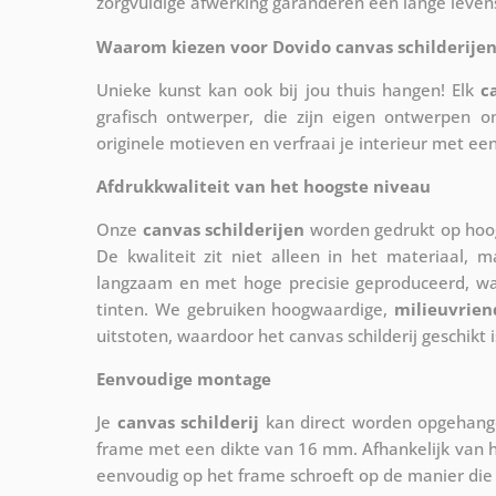
zorgvuldige afwerking garanderen een lange leven
Waarom kiezen voor Dovido canvas schilderijen
Unieke kunst kan ook bij jou thuis hangen! Elk
c
grafisch ontwerper, die zijn eigen ontwerpen o
originele motieven en verfraai je interieur met ee
Afdrukkwaliteit van het hoogste niveau
Onze
canvas schilderijen
worden gedrukt op hoog
De kwaliteit zit niet alleen in het materiaal, 
langzaam en met hoge precisie geproduceerd, w
tinten. We gebruiken hoogwaardige,
milieuvrien
uitstoten, waardoor het canvas schilderij geschikt i
Eenvoudige montage
Je
canvas schilderij
kan direct worden opgehange
frame met een dikte van 16 mm. Afhankelijk van h
eenvoudig op het frame schroeft op de manier die 