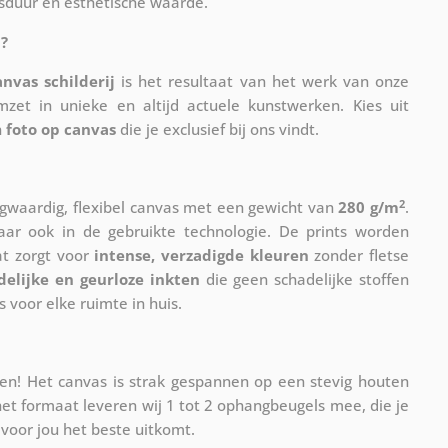
sduur en esthetische waarde.
?
anvas schilderij
is het resultaat van het werk van onze
mzet in unieke en altijd actuele kunstwerken. Kies uit
n
foto op canvas
die je exclusief bij ons vindt.
2
waardig, flexibel canvas met een gewicht van
280 g/m
.
maar ook in de gebruikte technologie. De prints worden
at zorgt voor
intense, verzadigde kleuren
zonder fletse
delijke en geurloze inkten
die geen schadelijke stoffen
s voor elke ruimte in huis.
n! Het canvas is strak gespannen op een stevig houten
et formaat leveren wij 1 tot 2 ophangbeugels mee, die je
voor jou het beste uitkomt.