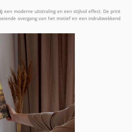
ij
een moderne uitstraling en een stijlvol effect. De print
vloeiende overgang van het motief en een indrukwekkend