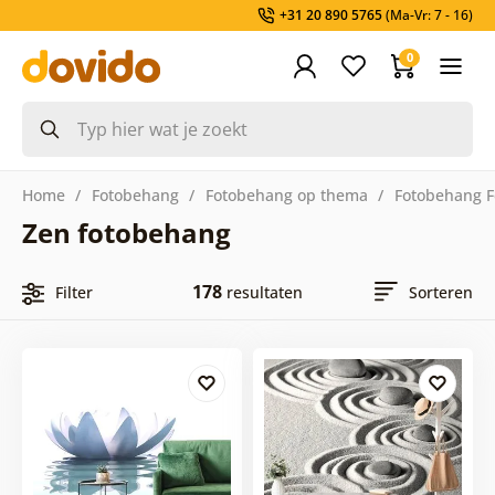
+31 20 890 5765
(Ma-Vr: 7 - 16)
0
Home
Fotobehang
Fotobehang op thema
Fotobehang F
Zen fotobehang
178
Filter
resultaten
Sorteren