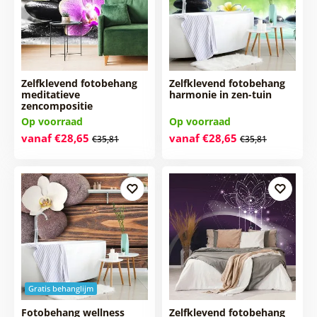
Zelfklevend fotobehang
Zelfklevend fotobehang
meditatieve
harmonie in zen-tuin
zencompositie
Op voorraad
Op voorraad
vanaf €28,65
vanaf €28,65
€35,81
€35,81
Gratis behanglijm
Fotobehang wellness
Zelfklevend fotobehang