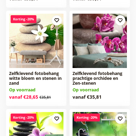
Korting -20%
Zelfklevend fotobehang
Zelfklevend fotobehang
witte bloem en stenen in
prachtige orchidee en
zand
Zen-stenen
Op voorraad
Op voorraad
vanaf €28,65
vanaf €35,81
€35,81
Korting -20%
Korting -20%