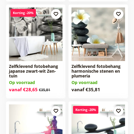
Korting -20%
Zelfklevend fotobehang
Zelfklevend fotobehang
japanse zwart-wit Zen-
harmonische stenen en
tuin
plumeria
Op voorraad
Op voorraad
vanaf €28,65
vanaf €35,81
€35,81
Korting -20%