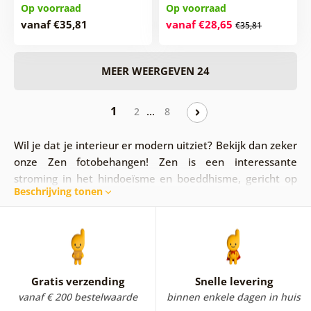
Op voorraad
Op voorraad
vanaf €35,81
vanaf €28,65
€35,81
MEER WEERGEVEN 24
1
…
2
8
Wil je dat je interieur er modern uitziet? Bekijk dan zeker
onze Zen fotobehangen! Zen is een interessante
stroming in het hindoeïsme en boeddhisme, gericht op
Beschrijving tonen
meditatie.
Vliesbehang Zen brengt een rustige en
harmonieuze sfeer in je ruimte.
Zen fotobehang is ook
perfect voor je badkamer!
Het streelt je ziel, lichaam
en geest.
Zen behang wordt geassocieerd met
bloemen
,
zoals
orchideeën
of
lelies
, met
abstracte elementen
en
de natuur
.
Gratis verzending
Snelle levering
vanaf € 200 bestelwaarde
binnen enkele dagen in huis