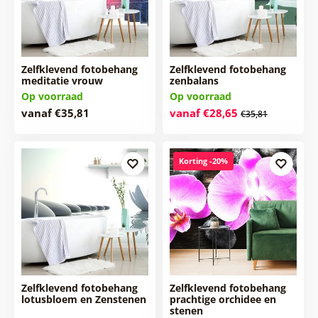
Zelfklevend fotobehang
Zelfklevend fotobehang
meditatie vrouw
zenbalans
Op voorraad
Op voorraad
vanaf €35,81
vanaf €28,65
€35,81
Korting -20%
Zelfklevend fotobehang
Zelfklevend fotobehang
lotusbloem en Zenstenen
prachtige orchidee en
stenen