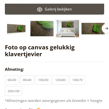
Galerij bekijken
Foto op canvas gelukkig
klavertjevier
Afmeting:
60x30
80x40
100x50
120x60
140x70
200x100
*Afmetingen worden weergegeven als breedte × hoogte