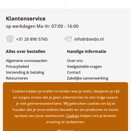
Klantenservice
op werkdagen Ma-Vr: 07:00 - 16:00
+31 20 890 5765
info@dovido.nl
Alles over bestellen
Handige informatie
Algemene voorwaarden
Over ons
Privacybeleid
Veelgestelde vragen
Verzending & betaling
Contact
Retourneren
Zakelijke samenwerking
Cookies helpen je sneller te vinden wat je zoekt, besparen je tijd
en zorgen ervoor dat je geen advertenties te zien krijgt waarin
je niet geïnteresseerd bent. Wij gebruiken cookies om bij te
houden dat je onze website bezoekt en om producten te tonen
op basis van jouw voorkeuren.
Cookies
helpen ons je browse-
ervaring te verbeteren.
Weigeren