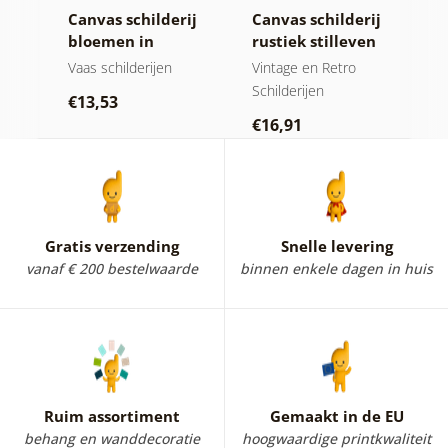
ij
Canvas schilderij
Canvas schilderij
C
en
bloemen in
rustiek stilleven
o
zwarte vaas
jen
Vaas schilderijen
Vintage en Retro
St
Schilderijen
€13,53
€
€16,91
Gratis verzending
Snelle levering
vanaf € 200 bestelwaarde
binnen enkele dagen in huis
Ruim assortiment
Gemaakt in de EU
behang en wanddecoratie
hoogwaardige printkwaliteit