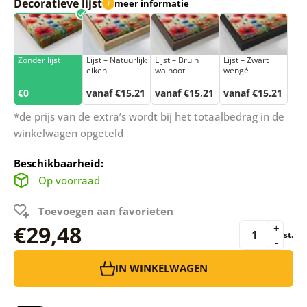
Decoratieve lijst
meer informatie
i
Zonder lijst
Lijst – Natuurlijk
Lijst – Bruin
Lijst – Zwart
eiken
walnoot
wengé
€0
vanaf €15,21
vanaf €15,21
vanaf €15,21
*de prijs van de extra’s wordt bij het totaalbedrag in de
winkelwagen opgeteld
Beschikbaarheid:
Op voorraad
Toevoegen aan favorieten
€29,48
+
st.
-
IN WINKELWAGEN