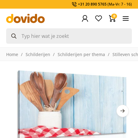
+31 20 890 5765
(Ma-Vr: 7 - 16)
0
Home
Schilderijen
Schilderijen per thema
Stilleven sch