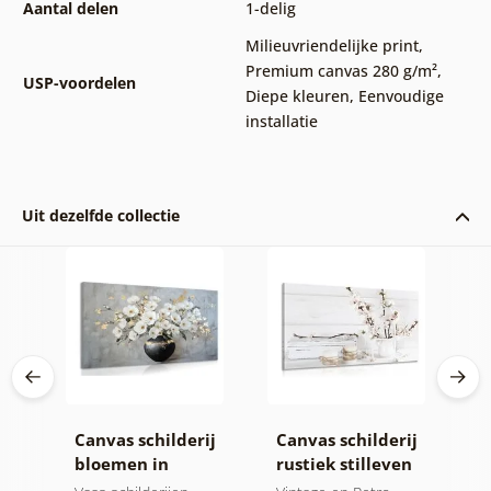
Aantal delen
1-delig
Milieuvriendelijke print
,
Premium canvas 280 g/m²
,
USP-voordelen
Diepe kleuren
,
Eenvoudige
installatie
Uit dezelfde collectie
n
Canvas schilderij
Canvas schilderij
C
bloemen in
rustiek stilleven
o
zwarte vaas