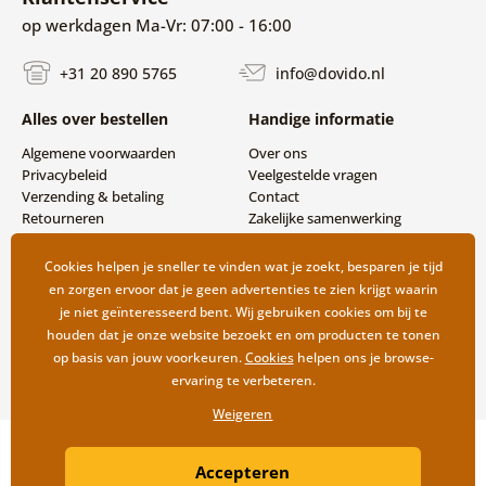
op werkdagen Ma-Vr: 07:00 - 16:00
+31 20 890 5765
info@dovido.nl
Alles over bestellen
Handige informatie
Algemene voorwaarden
Over ons
Privacybeleid
Veelgestelde vragen
Verzending & betaling
Contact
Retourneren
Zakelijke samenwerking
Cookies helpen je sneller te vinden wat je zoekt, besparen je tijd
en zorgen ervoor dat je geen advertenties te zien krijgt waarin
je niet geïnteresseerd bent. Wij gebruiken cookies om bij te
houden dat je onze website bezoekt en om producten te tonen
op basis van jouw voorkeuren.
Cookies
helpen ons je browse-
ervaring te verbeteren.
Weigeren
Copyright ©2019 © Dovido.nl.
Accepteren
Webdesign
Litvanyi.sk
| Webshop ontwikkeld door