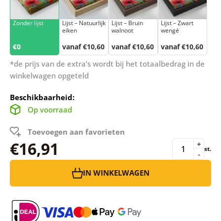
Zonder lijst
Lijst – Natuurlijk
Lijst – Bruin
Lijst – Zwart
eiken
walnoot
wengé
€0
vanaf €10,60
vanaf €10,60
vanaf €10,60
*de prijs van de extra’s wordt bij het totaalbedrag in de
winkelwagen opgeteld
Beschikbaarheid:
Op voorraad
Toevoegen aan favorieten
€16,91
+
st.
-
IN WINKELWAGEN