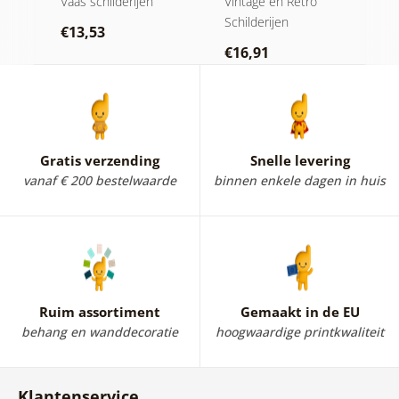
Vaas schilderijen
Vintage en Retro
St
Schilderijen
€13,53
€
€16,91
Gratis verzending
Snelle levering
vanaf € 200 bestelwaarde
binnen enkele dagen in huis
Ruim assortiment
Gemaakt in de EU
behang en wanddecoratie
hoogwaardige printkwaliteit
Klantenservice