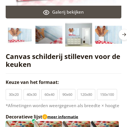
Galerij bekijken
Canvas schilderij stilleven voor de
keuken
Keuze van het formaat:
30x20
40x30
60x40
90x60
120x80
150x100
*Afmetingen worden weergegeven als breedte × hoogte
Decoratieve lijst
meer informatie
i