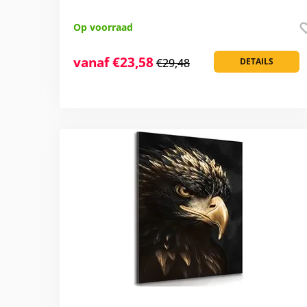
Op voorraad
vanaf €23,58
€29,48
DETAILS