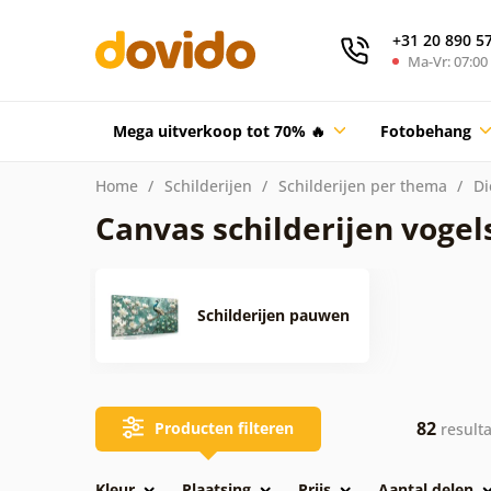
+31 20 890 5
Ma-Vr: 07:00 
Mega uitverkoop tot 70% 🔥
Fotobehang
Home
Schilderijen
Schilderijen per thema
Di
Canvas schilderijen vogel
Schilderijen pauwen
82
Producten filteren
result
Kleur
Plaatsing
Prijs
Aantal delen