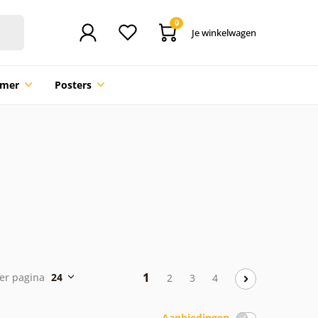
0
Je winkelwagen
mmer
Posters
1
er pagina
24
2
3
4
Aanbiedingen