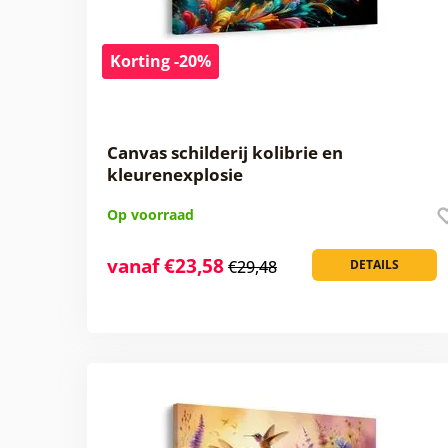
Korting -20%
Canvas schilderij kolibrie en
kleurenexplosie
Op voorraad
vanaf €23,58
€29,48
DETAILS