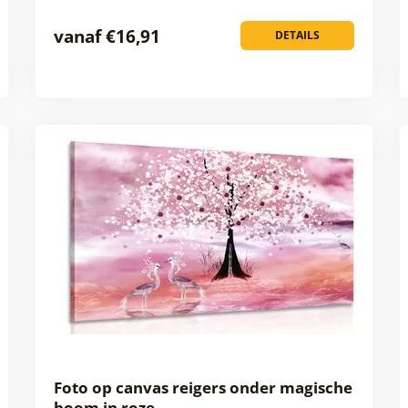
vanaf €16,91
DETAILS
Foto op canvas reigers onder magische
boom in roze