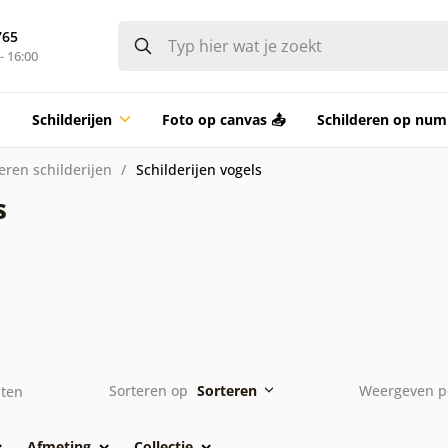
765
- 16:00
Schilderijen
Foto op canvas 📤
Schilderen op nu
eren schilderijen
Schilderijen vogels
s
Sorteren op
Sorteren
Weergeven p
aten
Afmeting
Collectie