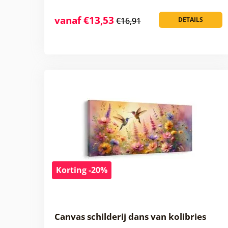
vanaf €13,53
€16,91
DETAILS
Korting -20%
Canvas schilderij dans van kolibries