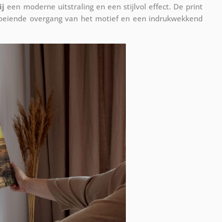
ij
een moderne uitstraling en een stijlvol effect. De print
vloeiende overgang van het motief en een indrukwekkend