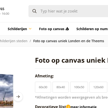
765
- 16:00
Schilderijen
Foto op canvas 📤
Schilderen op nu
hilderijen steden
Foto op canvas uniek Londen en de Theems
Foto op canvas uniek
Afmeting:
60x30
80x40
100x50
120x60
*Afmetingen worden weergegeven als bre
Decoratieve lijst
meer informatie
i