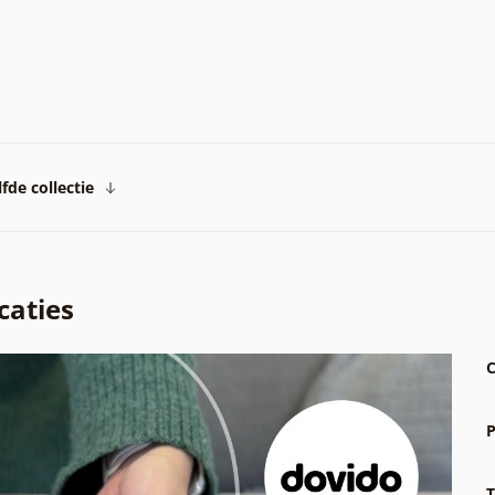
fde collectie
caties
C
P
T