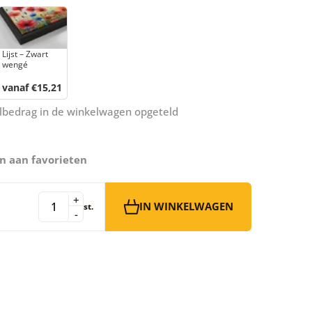
Lijst – Zwart
wengé
vanaf €15,21
aalbedrag in de winkelwagen opgeteld
n aan favorieten
+
IN WINKELWAGEN
st.
-