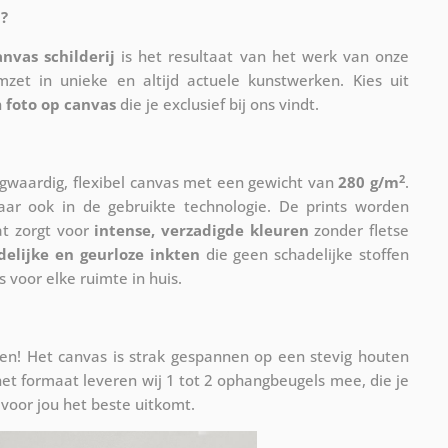
?
anvas schilderij
is het resultaat van het werk van onze
mzet in unieke en altijd actuele kunstwerken. Kies uit
n
foto op canvas
die je exclusief bij ons vindt.
2
waardig, flexibel canvas met een gewicht van
280 g/m
.
maar ook in de gebruikte technologie. De prints worden
at zorgt voor
intense, verzadigde kleuren
zonder fletse
delijke en geurloze inkten
die geen schadelijke stoffen
s voor elke ruimte in huis.
n! Het canvas is strak gespannen op een stevig houten
et formaat leveren wij 1 tot 2 ophangbeugels mee, die je
voor jou het beste uitkomt.