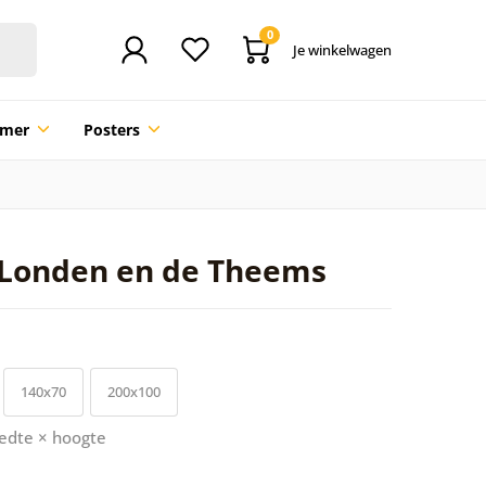
0
Je winkelwagen
mmer
Posters
 Londen en de Theems
140x70
200x100
edte × hoogte