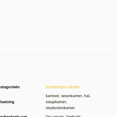
ategorieën
Schilderijen steden
kantoor
,
woonkamer
,
hal
,
laatsing
slaapkamer
,
studentenkamer
echnologie van
Op canvas
,
Gedrukt
,