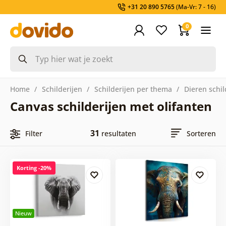
+31 20 890 5765
(Ma-Vr: 7 - 16)
0
Home
Schilderijen
Schilderijen per thema
Dieren schil
Canvas schilderijen met olifanten
31
Filter
resultaten
Sorteren
Korting -20%
Nieuw