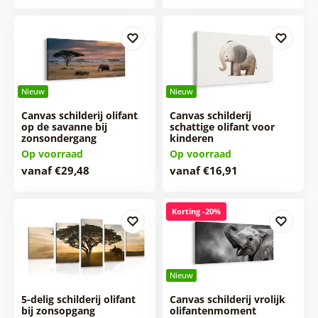
Nieuw
Nieuw
Canvas schilderij olifant
Canvas schilderij
op de savanne bij
schattige olifant voor
zonsondergang
kinderen
Op voorraad
Op voorraad
vanaf €29,48
vanaf €16,91
Korting -20%
Nieuw
5-delig schilderij olifant
Canvas schilderij vrolijk
bij zonsopgang
olifantenmoment