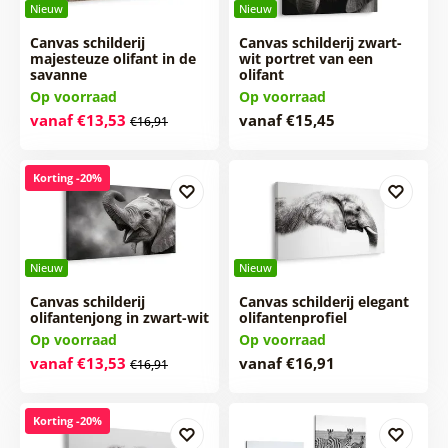
Nieuw
Nieuw
Canvas schilderij
Canvas schilderij zwart-
majesteuze olifant in de
wit portret van een
savanne
olifant
Op voorraad
Op voorraad
vanaf €13,53
vanaf €15,45
€16,91
Korting -20%
Nieuw
Nieuw
Canvas schilderij
Canvas schilderij elegant
olifantenjong in zwart-wit
olifantenprofiel
Op voorraad
Op voorraad
vanaf €13,53
vanaf €16,91
€16,91
Korting -20%