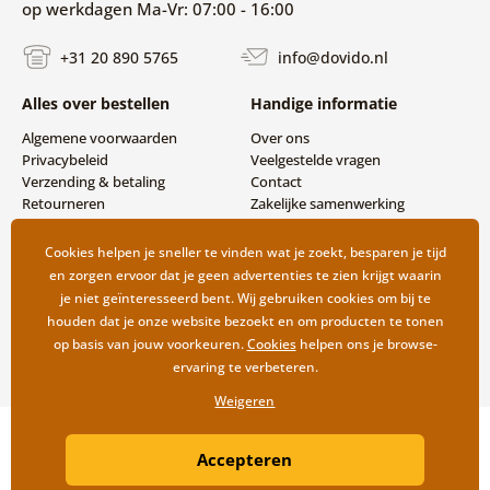
op werkdagen Ma-Vr: 07:00 - 16:00
+31 20 890 5765
info@dovido.nl
Alles over bestellen
Handige informatie
Algemene voorwaarden
Over ons
Privacybeleid
Veelgestelde vragen
Verzending & betaling
Contact
Retourneren
Zakelijke samenwerking
Cookies helpen je sneller te vinden wat je zoekt, besparen je tijd
en zorgen ervoor dat je geen advertenties te zien krijgt waarin
je niet geïnteresseerd bent. Wij gebruiken cookies om bij te
houden dat je onze website bezoekt en om producten te tonen
op basis van jouw voorkeuren.
Cookies
helpen ons je browse-
ervaring te verbeteren.
Weigeren
Copyright ©2019 © Dovido.nl.
Accepteren
Webdesign
Litvanyi.sk
| Webshop ontwikkeld door