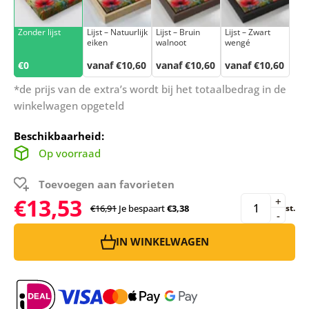
Zonder lijst
Lijst – Natuurlijk
Lijst – Bruin
Lijst – Zwart
eiken
walnoot
wengé
€0
vanaf €10,60
vanaf €10,60
vanaf €10,60
*de prijs van de extra’s wordt bij het totaalbedrag in de
winkelwagen opgeteld
Beschikbaarheid:
Op voorraad
Toevoegen aan favorieten
€13,53
+
€16,91
Je bespaart
€3,38
st.
-
IN WINKELWAGEN