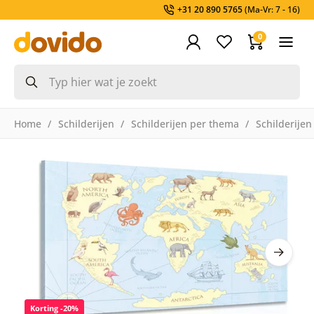
+31 20 890 5765
(Ma-Vr: 7 - 16)
0
Home
Schilderijen
Schilderijen per thema
Schilderijen
Korting -20%