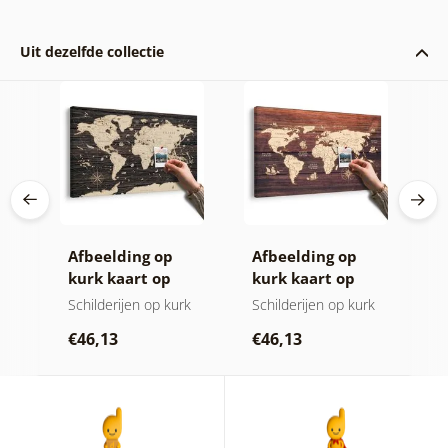
Uit dezelfde collectie
ij
Afbeelding op
Afbeelding op
C
aart
kurk kaart op
kurk kaart op
k
houten
hout
w
Schilderijen op kurk
Schilderijen op kurk
S
achtergrond
k
€46,13
€46,13
€