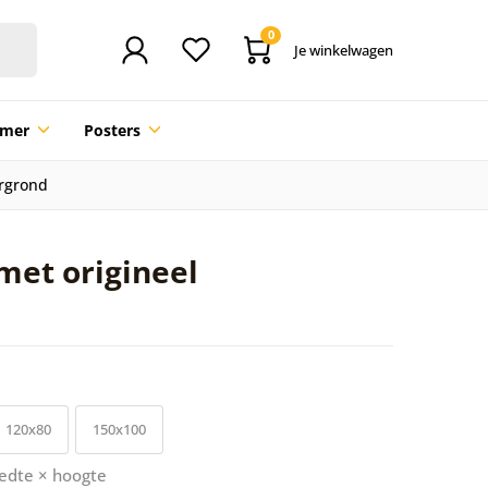
0
Je winkelwagen
mmer
Posters
ergrond
met origineel
120x80
150x100
edte × hoogte