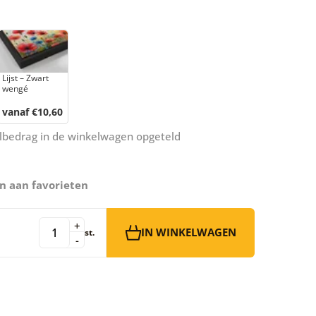
Lijst – Zwart
wengé
vanaf €10,60
aalbedrag in de winkelwagen opgeteld
n aan favorieten
+
IN WINKELWAGEN
st.
-