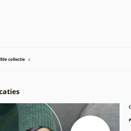
fde collectie
caties
C
P