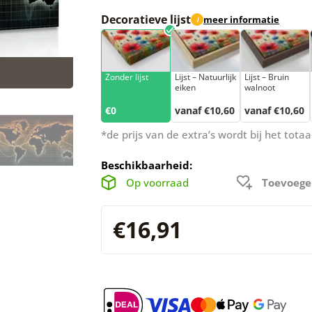
Decoratieve lijst
meer informatie
i
Zonder lijst
Lijst – Natuurlijk
Lijst – Bruin
eiken
walnoot
€0
vanaf €10,60
vanaf €10,60
*de prijs van de extra’s wordt bij het tot
Beschikbaarheid:
Op voorraad
Toevoege
€16,91