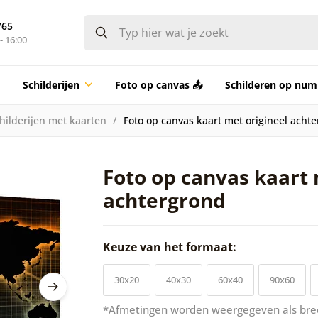
765
- 16:00
Schilderijen
Foto op canvas 📤
Schilderen op nu
hilderijen met kaarten
Foto op canvas kaart met origineel acht
Foto op canvas kaart 
achtergrond
Keuze van het formaat:
30x20
40x30
60x40
90x60
*Afmetingen worden weergegeven als bre