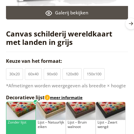
Galerij bekijken
Canvas schilderij wereldkaart
met landen in grijs
Keuze van het formaat:
30x20
60x40
90x60
120x80
150x100
*Afmetingen worden weergegeven als breedte × hoogte
Decoratieve lijst
meer informatie
i
Zonder lijst
Lijst – Natuurlijk
Lijst – Bruin
Lijst – Zwart
eiken
walnoot
wengé