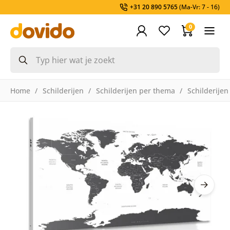
+31 20 890 5765
(Ma-Vr: 7 - 16)
0
Home
Schilderijen
Schilderijen per thema
Schilderijen