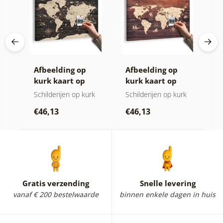
ij
Afbeelding op
Afbeelding op
C
kurk kaart op
kurk kaart op
k
houten
hout
w
Schilderijen op kurk
Schilderijen op kurk
S
achtergrond
k
€46,13
€46,13
€
Gratis verzending
Snelle levering
vanaf € 200 bestelwaarde
binnen enkele dagen in huis