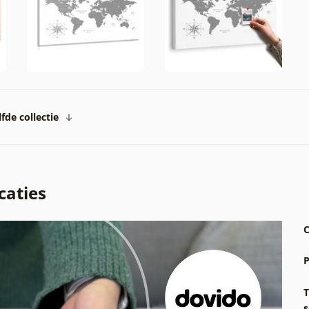
fde collectie
caties
C
P
T
s