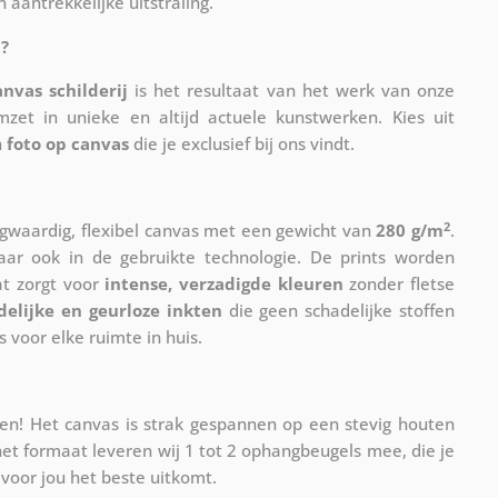
aantrekkelijke uitstraling.
?
anvas schilderij
is het resultaat van het werk van onze
mzet in unieke en altijd actuele kunstwerken. Kies uit
n
foto op canvas
die je exclusief bij ons vindt.
2
waardig, flexibel canvas met een gewicht van
280 g/m
.
maar ook in de gebruikte technologie. De prints worden
at zorgt voor
intense, verzadigde kleuren
zonder fletse
delijke en geurloze inkten
die geen schadelijke stoffen
s voor elke ruimte in huis.
n! Het canvas is strak gespannen op een stevig houten
et formaat leveren wij 1 tot 2 ophangbeugels mee, die je
voor jou het beste uitkomt.