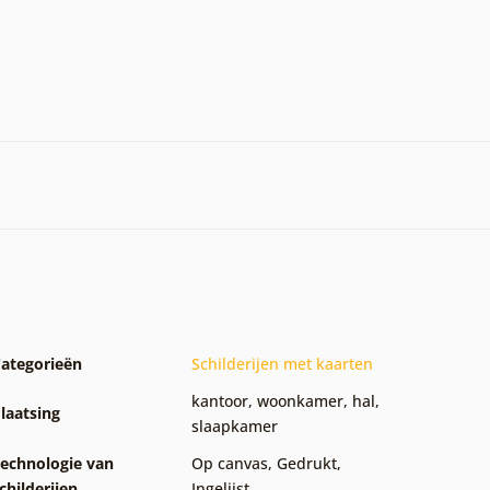
ategorieën
Schilderijen met kaarten
kantoor
,
woonkamer
,
hal
,
laatsing
slaapkamer
echnologie van
Op canvas
,
Gedrukt
,
childerijen
Ingelijst