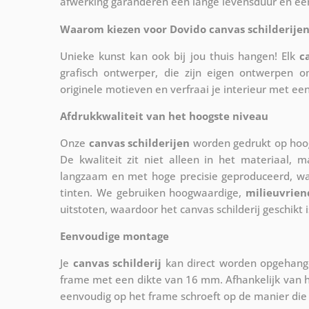
afwerking garanderen een lange levensduur en een 
Waarom kiezen voor Dovido canvas schilderijen
Unieke kunst kan ook bij jou thuis hangen! Elk
c
grafisch ontwerper, die zijn eigen ontwerpen o
originele motieven en verfraai je interieur met ee
Afdrukkwaliteit van het hoogste niveau
Onze
canvas schilderijen
worden gedrukt op hoog
De kwaliteit zit niet alleen in het materiaal, 
langzaam en met hoge precisie geproduceerd, w
tinten. We gebruiken hoogwaardige,
milieuvrien
uitstoten, waardoor het canvas schilderij geschikt i
Eenvoudige montage
Je
canvas schilderij
kan direct worden opgehange
frame met een dikte van 16 mm. Afhankelijk van h
eenvoudig op het frame schroeft op de manier die 