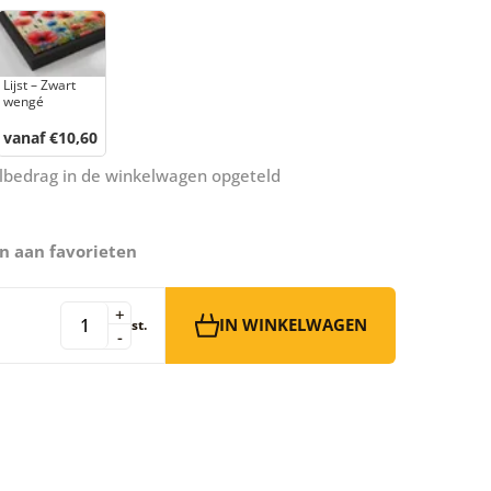
Lijst – Zwart
wengé
vanaf €10,60
aalbedrag in de winkelwagen opgeteld
n aan favorieten
+
IN WINKELWAGEN
st.
-