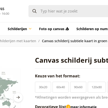
765
- 16:00
Schilderijen
Foto op canvas 📤
Schilderen op nu
hilderijen met kaarten
Canvas schilderij subtiele kaart in groen
Canvas schilderij subt
Keuze van het formaat:
30x20
60x40
90x60
120x80
*Afmetingen worden weergegeven als bre
Decoratieve lijst
meer informatie
i