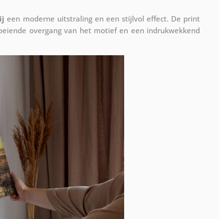
ij
een moderne uitstraling en een stijlvol effect. De print
vloeiende overgang van het motief en een indrukwekkend