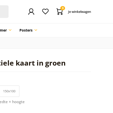
0
Je winkelwagen
mmer
Posters
iele kaart in groen
150x100
edte × hoogte