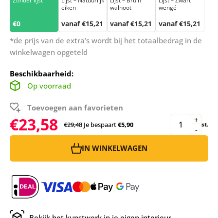
Zonder lijst
Lijst – Natuurlijk
Lijst – Bruin
Lijst – Zwart
eiken
walnoot
wengé
€0
vanaf €15,21
vanaf €15,21
vanaf €15,21
*de prijs van de extra’s wordt bij het totaalbedrag in de
winkelwagen opgeteld
Beschikbaarheid:
Op voorraad
Toevoegen aan favorieten
€23,58
+
€29,48
Je bespaart
€5,90
st.
-
IN WINKELWAGEN
Bekijk het kunstwerk in je eigen interieur