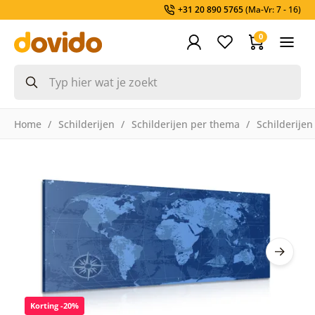
+31 20 890 5765
(Ma-Vr: 7 - 16)
0
Home
Schilderijen
Schilderijen per thema
Schilderijen
Korting -20%