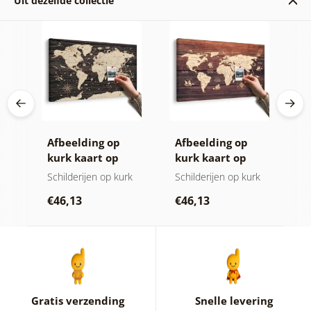
Uit dezelfde collectie
ij
Afbeelding op
Afbeelding op
C
kurk kaart op
kurk kaart op
k
houten
hout
w
Schilderijen op kurk
Schilderijen op kurk
S
achtergrond
k
€46,13
€46,13
€
Gratis verzending
Snelle levering