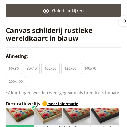
Galerij bekijken
Canvas schilderij rustieke
wereldkaart in blauw
Afmeting:
60x30
80x40
100x50
120x60
140x70
200x100
*Afmetingen worden weergegeven als breedte × hoogte
Decoratieve lijst
meer informatie
i