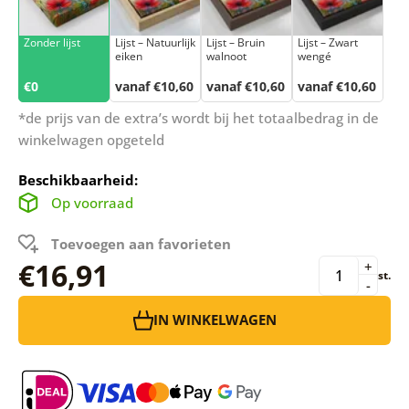
Zonder lijst
Lijst – Natuurlijk
Lijst – Bruin
Lijst – Zwart
eiken
walnoot
wengé
€0
vanaf €10,60
vanaf €10,60
vanaf €10,60
*de prijs van de extra’s wordt bij het totaalbedrag in de
winkelwagen opgeteld
Beschikbaarheid:
Op voorraad
Toevoegen aan favorieten
€16,91
+
st.
-
IN WINKELWAGEN