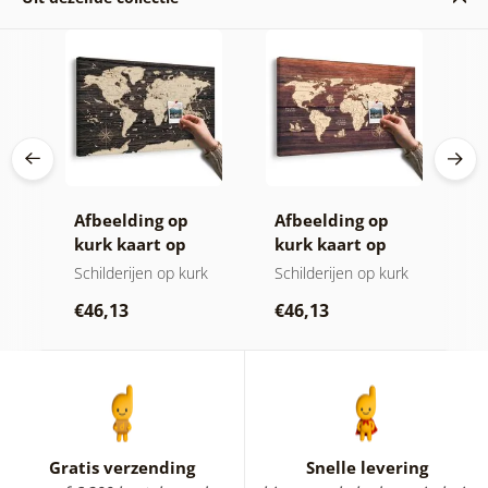
Afbeelding op
Afbeelding op
C
kurk kaart op
kurk kaart op
k
houten
hout
w
rk
Schilderijen op kurk
Schilderijen op kurk
S
achtergrond
k
€46,13
€46,13
€
Gratis verzending
Snelle levering