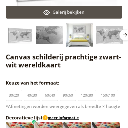
Galerij bekijken
Canvas schilderij prachtige zwart-
wit wereldkaart
Keuze van het formaat:
30x20
40x30
60x40
90x60
120x80
150x100
*Afmetingen worden weergegeven als breedte × hoogte
Decoratieve lijst
meer informatie
i