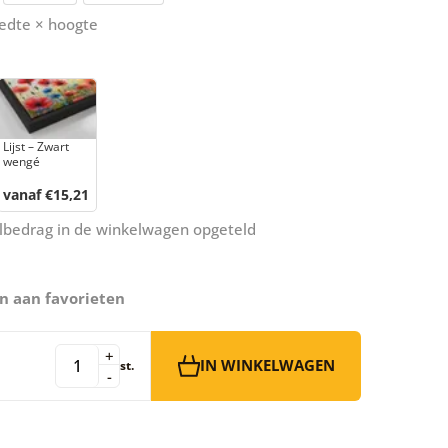
edte × hoogte
Lijst – Zwart
wengé
vanaf €15,21
aalbedrag in de winkelwagen opgeteld
n aan favorieten
+
IN WINKELWAGEN
st.
-