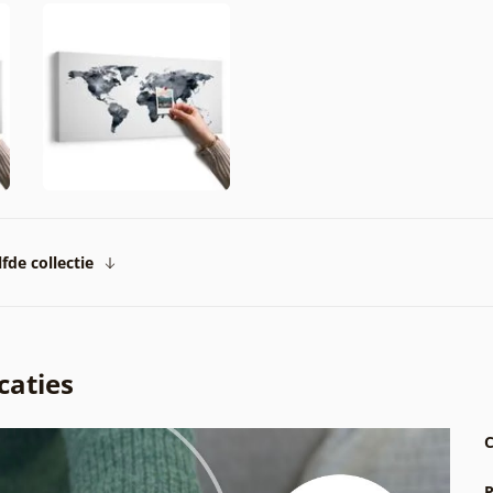
fde collectie
caties
C
P