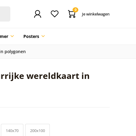
0
Je winkelwagen
mmer
Posters
 in polygonen
urrijke wereldkaart in
140x70
200x100