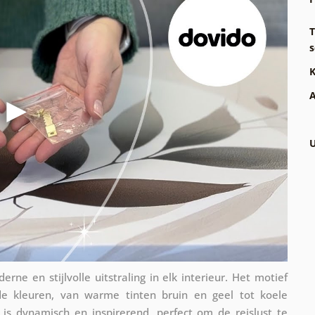
T
s
K
A
U
ne en stijlvolle uitstraling in elk interieur. Het motief
nde kleuren, van warme tinten bruin en geel tot koele
 is dynamisch en inspirerend, perfect om de reislust te