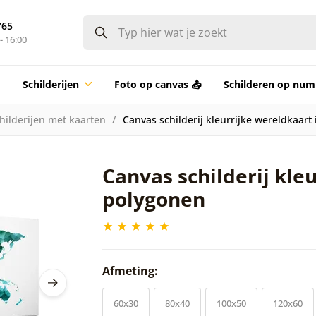
765
- 16:00
Schilderijen
Foto op canvas 📤
Schilderen op nu
hilderijen met kaarten
Canvas schilderij kleurrijke wereldkaart
Canvas schilderij kle
polygonen
Afmeting:
60x30
80x40
100x50
120x60