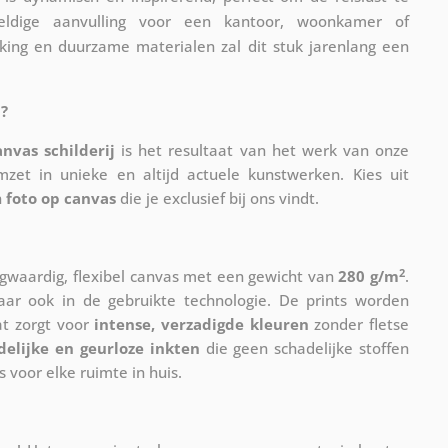
weldige aanvulling voor een kantoor, woonkamer of
ing en duurzame materialen zal dit stuk jarenlang een
?
anvas schilderij
is het resultaat van het werk van onze
mzet in unieke en altijd actuele kunstwerken. Kies uit
n
foto op canvas
die je exclusief bij ons vindt.
2
waardig, flexibel canvas met een gewicht van
280 g/m
.
maar ook in de gebruikte technologie. De prints worden
at zorgt voor
intense, verzadigde kleuren
zonder fletse
delijke en geurloze inkten
die geen schadelijke stoffen
s voor elke ruimte in huis.