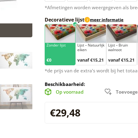
*Afmetingen worden weergegeven als bre
Decoratieve lijst
meer informatie
i
Zonder lijst
Lijst – Natuurlijk
Lijst – Bruin
eiken
walnoot
€0
vanaf €15,21
vanaf €15,21
*de prijs van de extra’s wordt bij het tot
Beschikbaarheid:
Op voorraad
Toevoege
€29,48