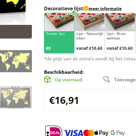
Decoratieve lijst
meer informatie
i
Zonder lijst
Lijst – Natuurlijk
Lijst – Bruin
eiken
walnoot
€0
vanaf €10,60
vanaf €10,60
*de prijs van de extra’s wordt bij het tot
Beschikbaarheid:
Op voorraad
Toevoege
€16,91