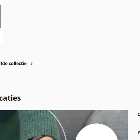
fde collectie
caties
C
P