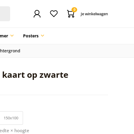
0
Je winkelwagen
mmer
Posters
chtergrond
e kaart op zwarte
150x100
edte × hoogte