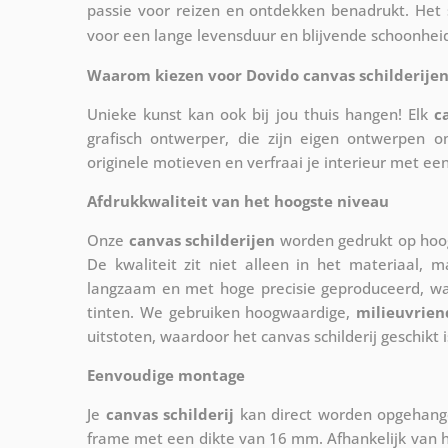
passie voor reizen en ontdekken benadrukt. Het s
voor een lange levensduur en blijvende schoonhei
Waarom kiezen voor Dovido canvas schilderijen
Unieke kunst kan ook bij jou thuis hangen! Elk
c
grafisch ontwerper, die zijn eigen ontwerpen o
originele motieven en verfraai je interieur met ee
Afdrukkwaliteit van het hoogste niveau
Onze
canvas schilderijen
worden gedrukt op hoog
De kwaliteit zit niet alleen in het materiaal, 
langzaam en met hoge precisie geproduceerd, w
tinten. We gebruiken hoogwaardige,
milieuvrien
uitstoten, waardoor het canvas schilderij geschikt i
Eenvoudige montage
Je
canvas schilderij
kan direct worden opgehange
frame met een dikte van 16 mm. Afhankelijk van h