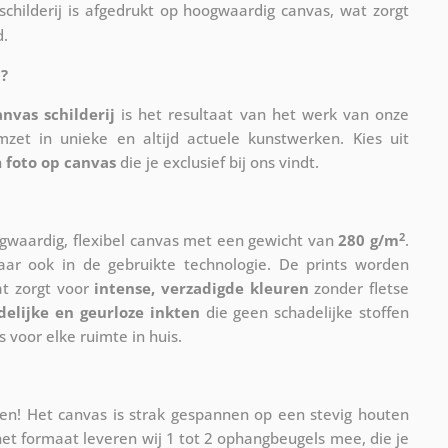
childerij is afgedrukt op hoogwaardig canvas, wat zorgt
d.
?
anvas schilderij
is het resultaat van het werk van onze
mzet in unieke en altijd actuele kunstwerken. Kies uit
n
foto op canvas
die je exclusief bij ons vindt.
2
waardig, flexibel canvas met een gewicht van
280 g/m
.
maar ook in de gebruikte technologie. De prints worden
at zorgt voor
intense, verzadigde kleuren
zonder fletse
delijke en geurloze inkten
die geen schadelijke stoffen
s voor elke ruimte in huis.
n! Het canvas is strak gespannen op een stevig houten
et formaat leveren wij 1 tot 2 ophangbeugels mee, die je