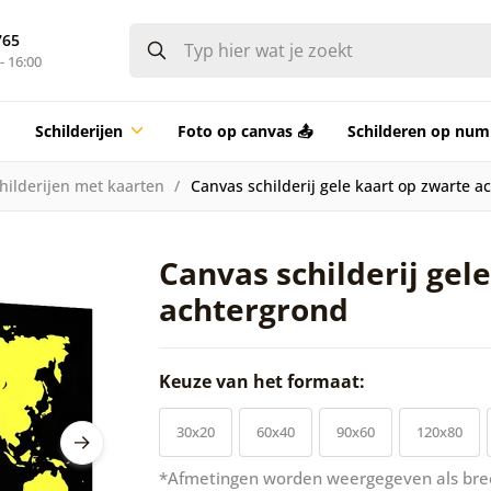
765
- 16:00
Schilderijen
Foto op canvas 📤
Schilderen op nu
hilderijen met kaarten
Canvas schilderij gele kaart op zwarte a
Canvas schilderij gel
achtergrond
Keuze van het formaat:
30x20
60x40
90x60
120x80
*Afmetingen worden weergegeven als bre