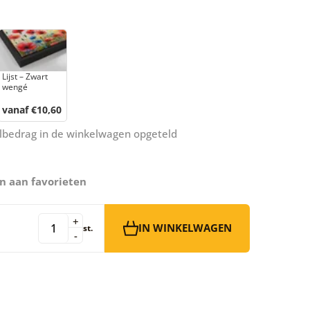
Lijst – Zwart
wengé
vanaf €10,60
aalbedrag in de winkelwagen opgeteld
n aan favorieten
+
IN WINKELWAGEN
st.
-