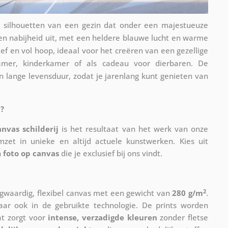
 de silhouetten van een gezin dat onder een majestueuze
 en nabijheid uit, met een heldere blauwe lucht en warme
ief en vol hoop, ideaal voor het creëren van een gezellige
kamer, kinderkamer of als cadeau voor dierbaren. De
n lange levensduur, zodat je jarenlang kunt genieten van
?
anvas schilderij
is het resultaat van het werk van onze
mzet in unieke en altijd actuele kunstwerken. Kies uit
n
foto op canvas
die je exclusief bij ons vindt.
2
waardig, flexibel canvas met een gewicht van
280 g/m
.
maar ook in de gebruikte technologie. De prints worden
at zorgt voor
intense, verzadigde kleuren
zonder fletse