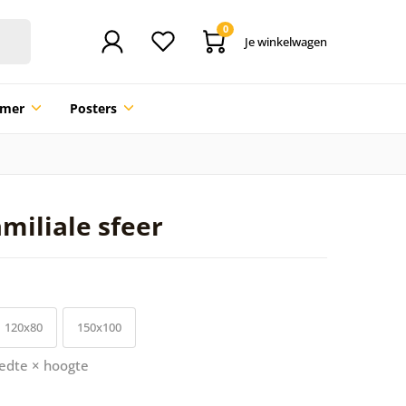
0
Je winkelwagen
mmer
Posters
amiliale sfeer
120x80
150x100
edte × hoogte