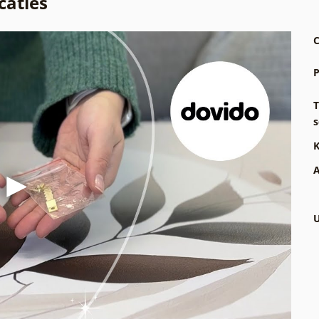
caties
C
P
T
s
K
A
U