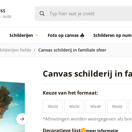
765
- 16:00
Schilderijen
Foto op canvas 📤
Schilderen op nu
hilderijen liefde
Canvas schilderij in familiale sfeer
Canvas schilderij in f
Keuze van het formaat:
30x20
40x30
60x40
90x60
*Afmetingen worden weergegeven als bre
Decoratieve lijst
meer informatie
i