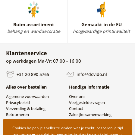
Ruim assortiment
Gemaakt in de EU
behang en wanddecoratie
hoogwaardige printkwaliteit
Klantenservice
op werkdagen Ma-Vr: 07:00 - 16:00
+31 20 890 5765
info@dovido.nl
Alles over bestellen
Handige informatie
Algemene voorwaarden
Over ons
Privacybeleid
Veelgestelde vragen
Verzending & betaling
Contact
Retourneren
Zakelijke samenwerking
Cookies helpen je sneller te vinden wat je zoekt, besparen je tijd
en zorgen ervoor dat je geen advertenties te zien krijgt waarin