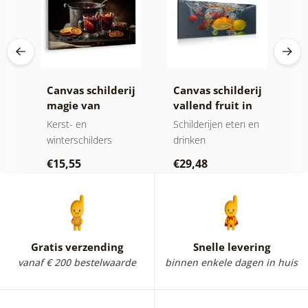
ij
Canvas schilderij
Canvas schilderij
S
magie van
vallend fruit in
d
kerstsmaken
water
k
en
Kerst- en
Schilderijen eten en
S
winterschilders
drinken
€
€15,55
€29,48
Gratis verzending
Snelle levering
vanaf € 200 bestelwaarde
binnen enkele dagen in huis