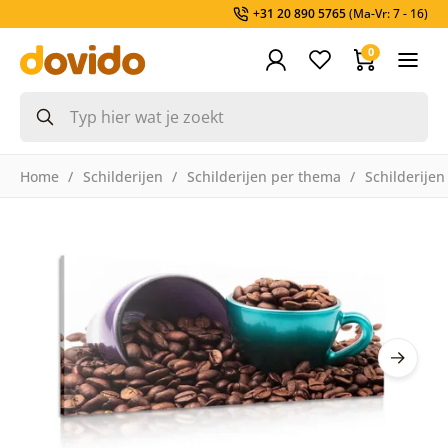
+31 20 890 5765
(Ma-Vr: 7 - 16)
0
Home
Schilderijen
Schilderijen per thema
Schilderijen