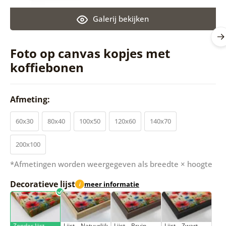
Galerij bekijken
Foto op canvas kopjes met
koffiebonen
Afmeting:
60x30
80x40
100x50
120x60
140x70
200x100
*Afmetingen worden weergegeven als breedte × hoogte
Decoratieve lijst
meer informatie
i
Zonder lijst
Lijst – Natuurlijk
Lijst – Bruin
Lijst – Zwart