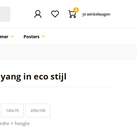
0
Je winkelwagen
mmer
Posters
yang in eco stijl
140x70
200x100
edte × hoogte