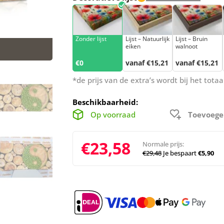
Zonder lijst
Lijst – Natuurlijk
Lijst – Bruin
eiken
walnoot
€0
vanaf €15,21
vanaf €15,21
*de prijs van de extra’s wordt bij het tot
Beschikbaarheid:
Op voorraad
Toevoege
€23,58
Normale prijs:
€29,48
Je bespaart
€5,90