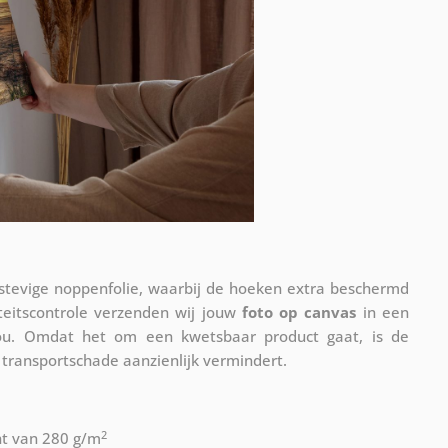
 stevige noppenfolie, waarbij de hoeken extra beschermd
teitscontrole verzenden wij jouw
foto op canvas
in een
ou. Omdat het om een kwetsbaar product gaat, is de
 transportschade aanzienlijk vermindert.
2
ht van 280 g/m