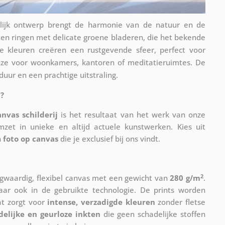
delijk ontwerp brengt de harmonie van de natuur en de
en ringen met delicate groene bladeren, die het bekende
 kleuren creëren een rustgevende sfeer, perfect voor
keuze voor woonkamers, kantoren of meditatieruimtes. De
ur en een prachtige uitstraling.
?
anvas schilderij
is het resultaat van het werk van onze
mzet in unieke en altijd actuele kunstwerken. Kies uit
n
foto op canvas
die je exclusief bij ons vindt.
2
waardig, flexibel canvas met een gewicht van
280 g/m
.
maar ook in de gebruikte technologie. De prints worden
at zorgt voor
intense, verzadigde kleuren
zonder fletse
delijke en geurloze inkten
die geen schadelijke stoffen