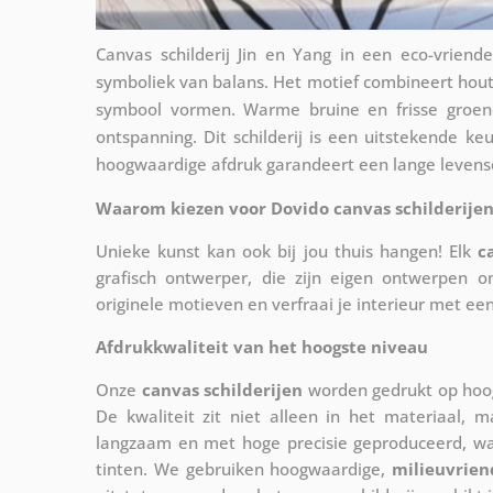
Canvas schilderij Jin en Yang in een eco-vrien
symboliek van balans. Het motief combineert hout
symbool vormen. Warme bruine en frisse groene
ontspanning. Dit schilderij is een uitstekende 
hoogwaardige afdruk garandeert een lange levensdu
Waarom kiezen voor Dovido canvas schilderijen
Unieke kunst kan ook bij jou thuis hangen! Elk
c
grafisch ontwerper, die zijn eigen ontwerpen o
originele motieven en verfraai je interieur met ee
Afdrukkwaliteit van het hoogste niveau
Onze
canvas schilderijen
worden gedrukt op hoog
De kwaliteit zit niet alleen in het materiaal, 
langzaam en met hoge precisie geproduceerd, w
tinten. We gebruiken hoogwaardige,
milieuvrien