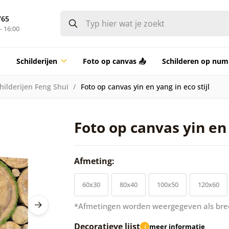
765
- 16:00
Schilderijen
Foto op canvas 📤
Schilderen op nu
hilderijen Feng Shui
Foto op canvas yin en yang in eco stijl
Foto op canvas yin en 
Afmeting:
60x30
80x40
100x50
120x60
*Afmetingen worden weergegeven als bre
Decoratieve lijst
meer informatie
i