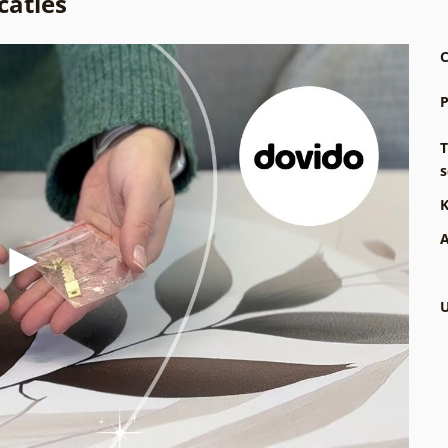
caties
C
P
T
s
K
A
U