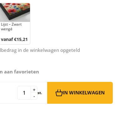
Lijst – Zwart
wengé
vanaf €15,21
aalbedrag in de winkelwagen opgeteld
n aan favorieten
+
IN WINKELWAGEN
st.
-