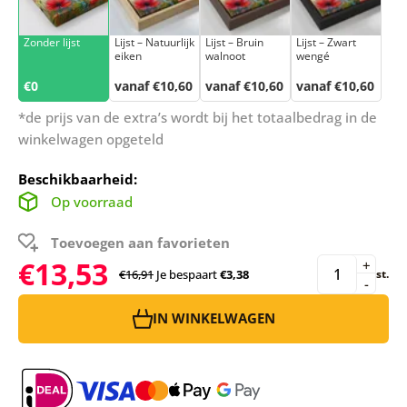
Zonder lijst
Lijst – Natuurlijk
Lijst – Bruin
Lijst – Zwart
eiken
walnoot
wengé
€0
vanaf €10,60
vanaf €10,60
vanaf €10,60
*de prijs van de extra’s wordt bij het totaalbedrag in de
winkelwagen opgeteld
Beschikbaarheid:
Op voorraad
Toevoegen aan favorieten
€13,53
+
€16,91
Je bespaart
€3,38
st.
-
IN WINKELWAGEN