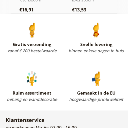
€16,91
€13,53
€
Gratis verzending
Snelle levering
vanaf € 200 bestelwaarde
binnen enkele dagen in huis
Ruim assortiment
Gemaakt in de EU
behang en wanddecoratie
hoogwaardige printkwaliteit
Klantenservice
op werkdagen Ma-Vr: 07:00 - 16:00