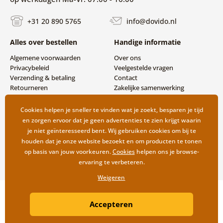
+31 20 890 5765
info@dovido.nl
Alles over bestellen
Handige informatie
Algemene voorwaarden
Over ons
Privacybeleid
Veelgestelde vragen
Verzending & betaling
Contact
Retourneren
Zakelijke samenwerking
Cookies helpen je sneller te vinden wat je zoekt, besparen je tijd
en zorgen ervoor dat je geen advertenties te zien krijgt waarin
je niet geïnteresseerd bent. Wij gebruiken cookies om bij te
houden dat je onze website bezoekt en om producten te tonen
op basis van jouw voorkeuren.
Cookies
helpen ons je browse-
ervaring te verbeteren.
Weigeren
Copyright ©2019 © Dovido.nl.
Accepteren
Webdesign
Litvanyi.sk
| Webshop ontwikkeld door