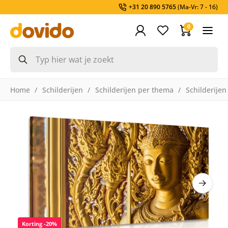
+31 20 890 5765
(Ma-Vr: 7 - 16)
0
Home
Schilderijen
Schilderijen per thema
Schilderijen
Korting -20%