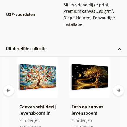
Milieuvriendelijke print
,
Premium canvas 280 g/m²
,
USP-voordelen
Diepe kleuren
,
Eenvoudige
installatie
Uit dezelfde collectie
ij
Canvas schilderij
Foto op canvas
F
et
levensboom in
levensboom
l
kleurrijk glas-in-
gouden magie
v
Schilderijen
Schilderijen
Sc
lood
levensboom
levensboom
l