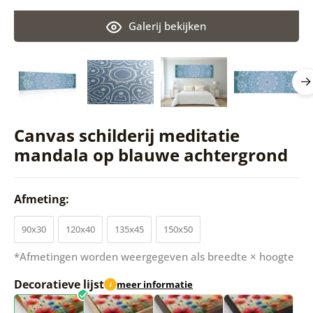
Galerij bekijken
Canvas schilderij meditatie
mandala op blauwe achtergrond
Afmeting:
90x30
120x40
135x45
150x50
*Afmetingen worden weergegeven als breedte × hoogte
Decoratieve lijst
meer informatie
i