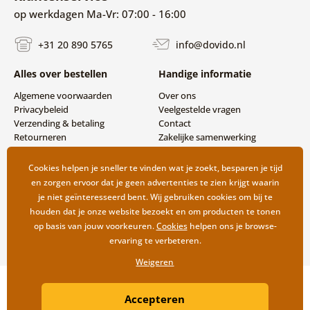
op werkdagen Ma-Vr: 07:00 - 16:00
+31 20 890 5765
info@dovido.nl
Alles over bestellen
Handige informatie
Algemene voorwaarden
Over ons
Privacybeleid
Veelgestelde vragen
Verzending & betaling
Contact
Retourneren
Zakelijke samenwerking
Cookies helpen je sneller te vinden wat je zoekt, besparen je tijd
en zorgen ervoor dat je geen advertenties te zien krijgt waarin
je niet geïnteresseerd bent. Wij gebruiken cookies om bij te
houden dat je onze website bezoekt en om producten te tonen
op basis van jouw voorkeuren.
Cookies
helpen ons je browse-
ervaring te verbeteren.
Weigeren
Copyright ©2019 © Dovido.nl.
Accepteren
Webdesign
Litvanyi.sk
| Webshop ontwikkeld door