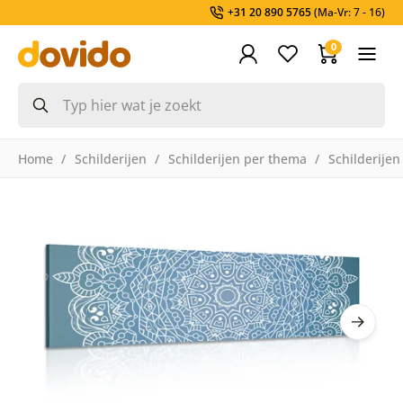
+31 20 890 5765
(Ma-Vr: 7 - 16)
0
Home
Schilderijen
Schilderijen per thema
Schilderijen