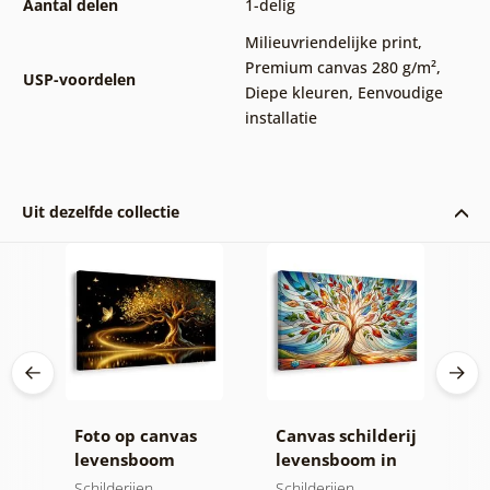
Aantal delen
1-delig
Milieuvriendelijke print
,
Premium canvas 280 g/m²
,
USP-voordelen
Diepe kleuren
,
Eenvoudige
installatie
Uit dezelfde collectie
Foto op canvas
Canvas schilderij
F
levensboom
levensboom in
l
 de
gouden magie
kleurrijk glas-in-
v
Schilderijen
Schilderijen
Sc