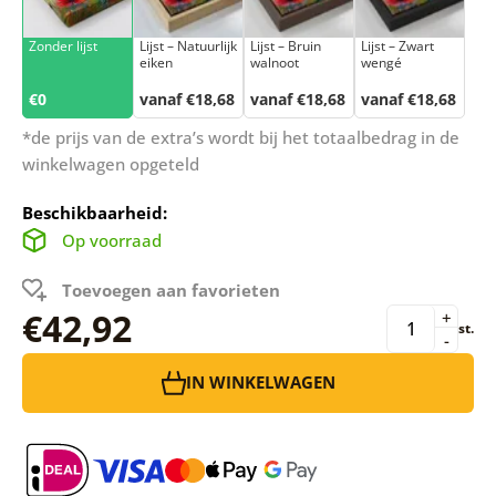
Zonder lijst
Lijst – Natuurlijk
Lijst – Bruin
Lijst – Zwart
eiken
walnoot
wengé
€0
vanaf €18,68
vanaf €18,68
vanaf €18,68
*de prijs van de extra’s wordt bij het totaalbedrag in de
winkelwagen opgeteld
Beschikbaarheid:
Op voorraad
Toevoegen aan favorieten
€42,92
+
st.
-
IN WINKELWAGEN