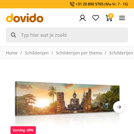
+31 20 890 5765
(Ma-Vr: 7 - 16)
0
Home
Schilderijen
Schilderijen per thema
Schilderijen
Korting -20%