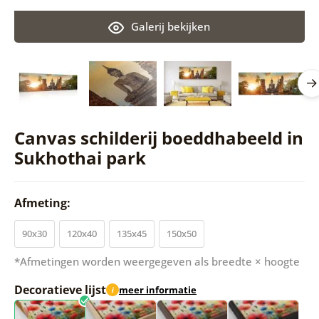
Galerij bekijken
Canvas schilderij boeddhabeeld in
Sukhothai park
Afmeting:
90x30
120x40
135x45
150x50
*Afmetingen worden weergegeven als breedte × hoogte
Decoratieve lijst
meer informatie
i