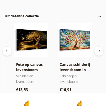
Uit dezelfde collectie
Foto op canvas
Canvas schilderij
F
levensboom
levensboom in
l
 de
gouden magie
kleurrijk glas-in-
v
Schilderijen
Schilderijen
Sc
lood
levensboom
levensboom
l
€13,53
€16,91
€