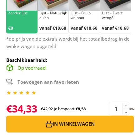
Zonder lijst
Lijst – Natuurlijk
Lijst – Bruin
Lijst – Zwart
eiken
walnoot
wengé
€0
vanaf €18,68
vanaf €18,68
vanaf €18,68
*de prijs van de extra’s wordt bij het totaalbedrag in de
winkelwagen opgeteld
Beschikbaarheid:
Op voorraad
Toevoegen aan favorieten
€34,33
+
€42,92
Je bespaart
€8,58
st.
-
IN WINKELWAGEN