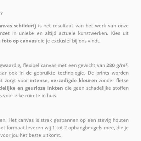
?
anvas schilderij
is het resultaat van het werk van onze
mzet in unieke en altijd actuele kunstwerken. Kies uit
n
foto op canvas
die je exclusief bij ons vindt.
2
waardig, flexibel canvas met een gewicht van
280 g/m
.
maar ook in de gebruikte technologie. De prints worden
at zorgt voor
intense, verzadigde kleuren
zonder fletse
delijke en geurloze inkten
die geen schadelijke stoffen
s voor elke ruimte in huis.
n! Het canvas is strak gespannen op een stevig houten
et formaat leveren wij 1 tot 2 ophangbeugels mee, die je
voor jou het beste uitkomt.