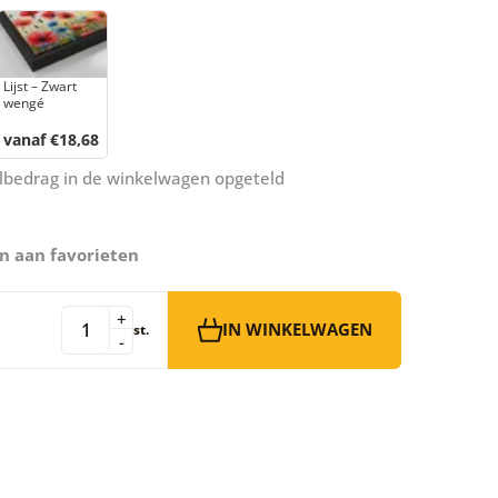
Lijst – Zwart
wengé
vanaf €18,68
aalbedrag in de winkelwagen opgeteld
n aan favorieten
+
IN WINKELWAGEN
st.
-