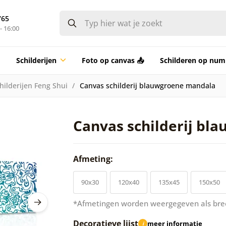
765
- 16:00
Schilderijen
Foto op canvas 📤
Schilderen op nu
hilderijen Feng Shui
Canvas schilderij blauwgroene mandala
Canvas schilderij bl
Afmeting:
90x30
120x40
135x45
150x50
*Afmetingen worden weergegeven als bre
Decoratieve lijst
meer informatie
i