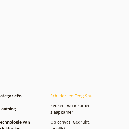
ategorieën
Schilderijen Feng Shui
keuken
,
woonkamer
,
laatsing
slaapkamer
echnologie van
Op canvas
,
Gedrukt
,
childerijen
Ingelijst