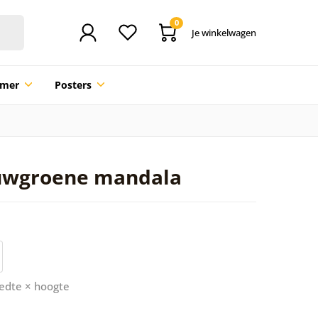
0
Je winkelwagen
mmer
Posters
auwgroene mandala
edte × hoogte