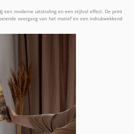
ij
een moderne uitstraling en een stijlvol effect. De print
vloeiende overgang van het motief en een indrukwekkend