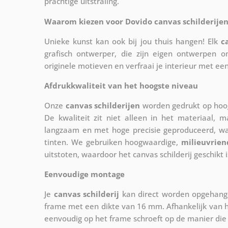
prachtige uitstraling.
Waarom kiezen voor Dovido canvas schilderijen
Unieke kunst kan ook bij jou thuis hangen! Elk
c
grafisch ontwerper, die zijn eigen ontwerpen o
originele motieven en verfraai je interieur met ee
Afdrukkwaliteit van het hoogste niveau
Onze
canvas schilderijen
worden gedrukt op hoog
De kwaliteit zit niet alleen in het materiaal, 
langzaam en met hoge precisie geproduceerd, w
tinten. We gebruiken hoogwaardige,
milieuvrien
uitstoten, waardoor het canvas schilderij geschikt i
Eenvoudige montage
Je
canvas schilderij
kan direct worden opgehange
frame met een dikte van 16 mm. Afhankelijk van h
eenvoudig op het frame schroeft op de manier die 