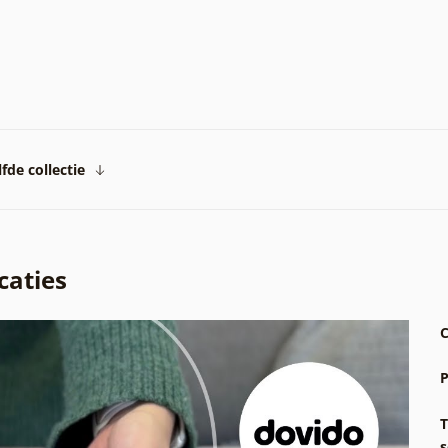
fde collectie
caties
C
P
T
s