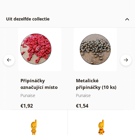
Uit dezelfde collectie
Připínáčky
Metalické
P
ks)
označující místo
připínáčky (10 ks)
t
(10 ks)
k
Punaise
Punaise
P
€1,92
€1,54
€