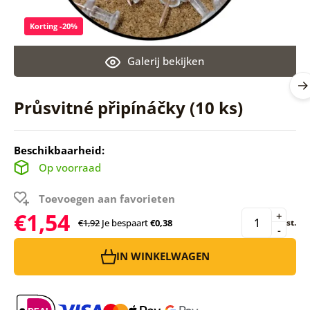
Korting -20%
Galerij bekijken
Průsvitné připínáčky (10 ks)
Beschikbaarheid:
Op voorraad
Toevoegen aan favorieten
€1,54
+
€1,92
Je bespaart
€0,38
st.
-
IN WINKELWAGEN