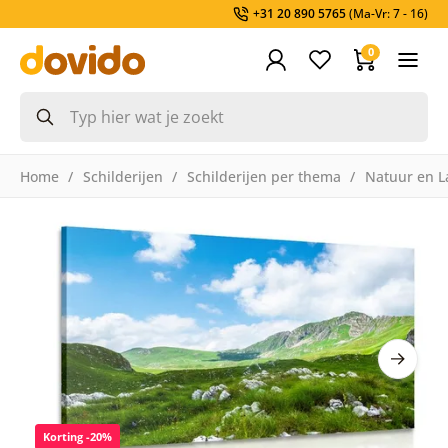
+31 20 890 5765
(Ma-Vr: 7 - 16)
0
Home
Schilderijen
Schilderijen per thema
Natuur en L
Korting -20%