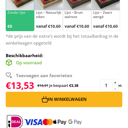
Zonder lijst
Lijst – Natuurlijk
Lijst – Bruin
Lijst – Zwart
eiken
walnoot
wengé
€0
vanaf €10,60
vanaf €10,60
vanaf €10,60
*de prijs van de extra’s wordt bij het totaalbedrag in de
winkelwagen opgeteld
Beschikbaarheid:
Op voorraad
Toevoegen aan favorieten
€13,53
+
€16,91
Je bespaart
€3,38
st.
-
IN WINKELWAGEN