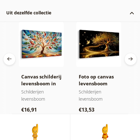
Uit dezelfde collectie
ij
Canvas schilderij
Foto op canvas
C
levensboom in
levensboom
z
kleurrijk glas-in-
gouden magie
h
Schilderijen
Schilderijen
N
lood
levensboom
levensboom
Sc
€16,91
€13,53
€