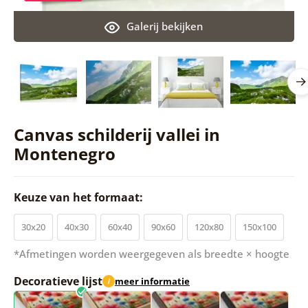
Galerij bekijken
Canvas schilderij vallei in
Montenegro
Keuze van het formaat:
30x20
40x30
60x40
90x60
120x80
150x100
*Afmetingen worden weergegeven als breedte × hoogte
Decoratieve lijst
meer informatie
i