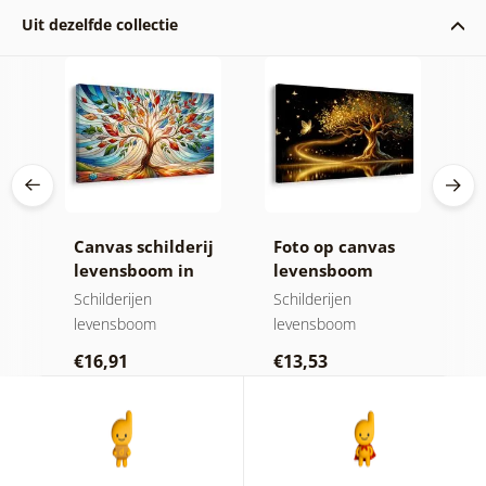
Uit dezelfde collectie
ij
Canvas schilderij
Foto op canvas
C
levensboom in
levensboom
z
kleurrijk glas-in-
gouden magie
h
Schilderijen
Schilderijen
N
lood
levensboom
levensboom
Sc
€16,91
€13,53
€