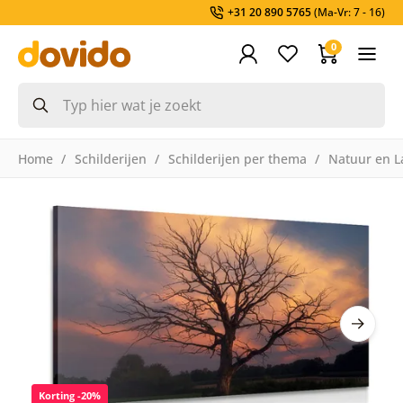
+31 20 890 5765
(Ma-Vr: 7 - 16)
0
Home
Schilderijen
Schilderijen per thema
Natuur en L
Korting -20%