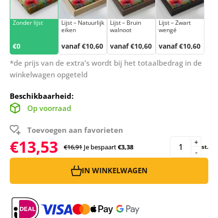
Zonder lijst
Lijst – Natuurlijk
Lijst – Bruin
Lijst – Zwart
eiken
walnoot
wengé
€0
vanaf €10,60
vanaf €10,60
vanaf €10,60
*de prijs van de extra’s wordt bij het totaalbedrag in de
winkelwagen opgeteld
Beschikbaarheid:
Op voorraad
Toevoegen aan favorieten
€13,53
+
€16,91
Je bespaart
€3,38
st.
-
IN WINKELWAGEN