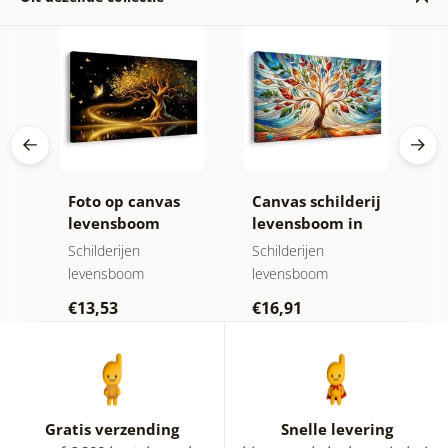
ij
Foto op canvas
Canvas schilderij
C
levensboom
levensboom in
z
gouden magie
kleurrijk glas-in-
h
Schilderijen
Schilderijen
N
lood
levensboom
levensboom
Sc
€13,53
€16,91
€
Gratis verzending
Snelle levering