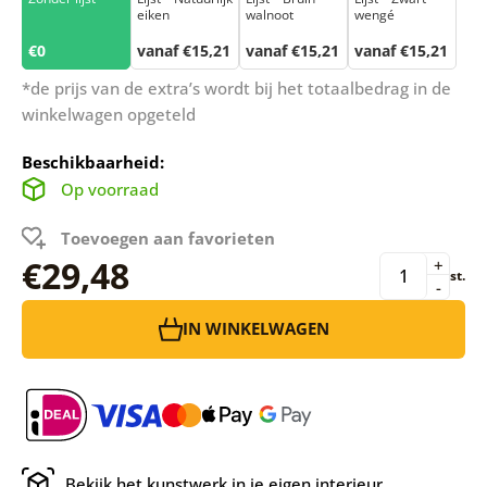
eiken
walnoot
wengé
€0
vanaf €15,21
vanaf €15,21
vanaf €15,21
*de prijs van de extra’s wordt bij het totaalbedrag in de
winkelwagen opgeteld
Beschikbaarheid:
Op voorraad
Toevoegen aan favorieten
€29,48
+
st.
-
IN WINKELWAGEN
Bekijk het kunstwerk in je eigen interieur