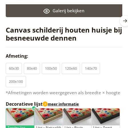
Galerij bekijken
Canvas schilderij houten huisje bij
besneeuwde dennen
Afmeting:
60x30
80x40
100x50
120x60
140x70
200x100
*Afmetingen worden weergegeven als breedte × hoogte
Decoratieve lijst
meer informatie
i
Zonder lijst
Lijst – Natuurlijk
Lijst – Bruin
Lijst – Zwart