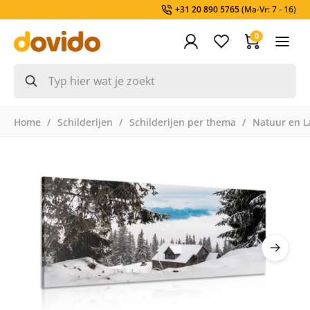
+31 20 890 5765
(Ma-Vr: 7 - 16)
0
Home
Schilderijen
Schilderijen per thema
Natuur en L